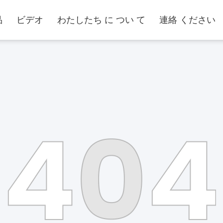
品
ビデオ
わたしたち に つい て
連絡 ください