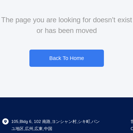
The page you are looking for doesn’t exist
or has been moved
Back To Home
105,Bldg 6, 102 南路,ヨンシャン村,シキ町,パン
ユ地区,広州,広東,中国