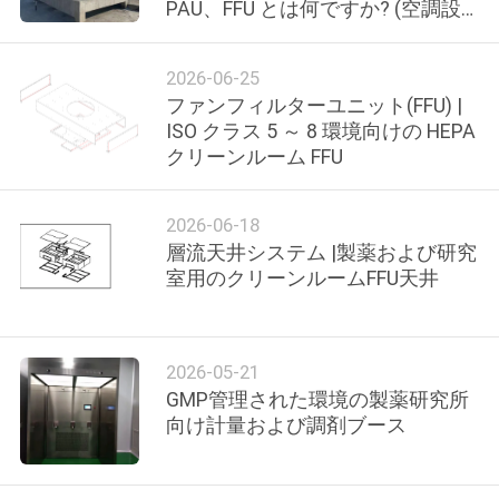
PAU、FFU とは何ですか? (空調設
わ
備ガイド)
た
2026-06-25
ファンフィルターユニット(FFU) |
し
ISO クラス 5 ～ 8 環境向けの HEPA
クリーンルーム FFU
た
ち
2026-06-18
に
層流天井システム |製薬および研究
室用のクリーンルームFFU天井
つ
い
2026-05-21
て
GMP管理された環境の製薬研究所
向け計量および調剤ブース
工