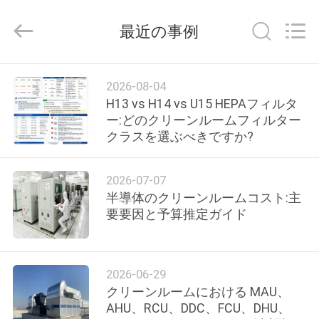
ム
supplier.
最近の事例
Copyright
©
2021
-
2026
家
Guangzhou
2026-08-04
Cleanroom
Construction
へ
H13 vs H14 vs U15 HEPAフィルタ
Co.,
Ltd..
ー:どのクリーンルームフィルター
All
Rights
クラスを選ぶべきですか?
Reserved.
製
品
2026-07-07
半導体のクリーンルームコスト:主
要要因と予算推定ガイド
ビ
デ
2026-06-29
オ
クリーンルームにおける MAU、
AHU、RCU、DDC、FCU、DHU、