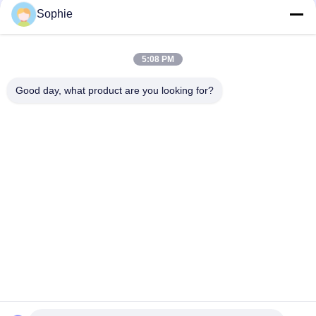
く
Sophie
だ
5:08 PM
さ
loading...
Good day, what product are you looking for?
い
人気カテゴリ
すべて
ニ
プリファブクリーニ
エアシャワー
ングルーム
ュ
ファンのフィルター 
ー
パスボックス
ユニット
ス
下流ブース
エアフィルター
事
エアフィルター 
新鮮空気のキャビネ
HEPAボックス
ット
件