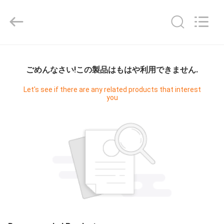
ム
supplier.
Copyright
©
2021
-
2026
家
Guangzhou
Cleanroom
Construction
ごめんなさい!この製品はもはや利用できません.
へ
Co.,
Ltd..
All
Let's see if there are any related products that interest
Rights
you
Reserved.
製
品
ビ
デ
オ