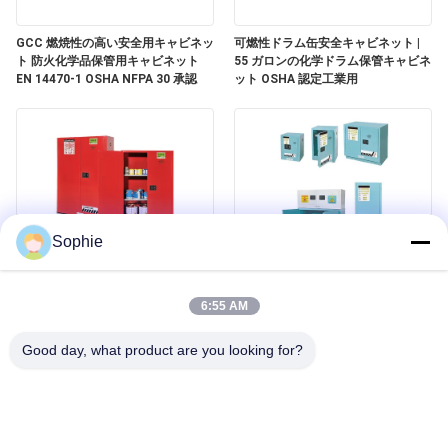
く
GCC 燃焼性の高い安全用キャビネッ
可燃性ドラム缶安全キャビネット |
だ
ト 防火化学品保管用キャビネット
55 ガロンの化学ドラム保管キャビネ
EN 14470-1 OSHA NFPA 30 承認
ット OSHA 認定工業用
さ
い
ニ
Sophie
ュ
ー
油漆,エアロソール,燃焼材料の安全な
腐食性安全保管用キャビネット ラボ
保管ソリューション
やクリーンルームのための酸と化学
6:55 AM
物の保管
ス
Good day, what product are you looking for?
事
件