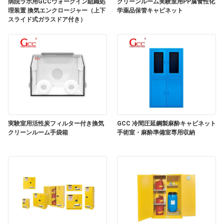
場
病院ラボ用GCCウォークイン組織処
クリーンルーム実験室用PP腐食性化
理装置 換気エンクロージャー（上下
学薬品保管キャビネット
スライド式ガラスドア付き）
ツ
ア
ー
品
質
実験室用活性炭フィルター付き換気
GCC 冷間圧延鋼製麻酔キャビネット
クリーンルーム手袋箱
手術室・麻酔準備室専用収納
管
理
連
絡