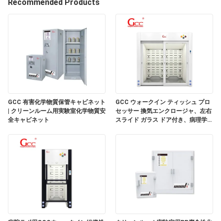
Recommended Products
わ
た
し
た
ち
GCC 有害化学物質保管キャビネット
GCC ウォークイン ティッシュ プロ
に
| クリーンルーム用実験室化学物質安
セッサー 換気エンクロージャ、左右
全キャビネット
スライド ガラス ドア付き、病理学研
つ
究室用
い
て
工