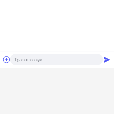
見
積
も
り
を
見積依頼
人気カテゴリ
すべて
依
頼
プリファブクリーニ
エアシャワー
ングルーム
Photo
ファンのフィルター 
地
パスボックス
ユニット
Video Call
図
Audio Call
下流ブース
エアフィルター