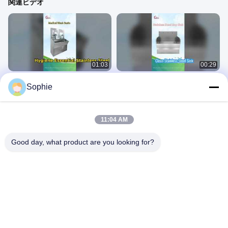
関連ビデオ
01:03
00:29
医療用洗面器
ステンレス製モップシンク
Sophie
ステンレス鋼の設備
ステンレス鋼の設備
May 18, 2026
January 24, 2026
11:04 AM
Good day, what product are you looking for?
00:22
01:33
ステンレス製インテリジェントロッ
自動空気シャワー
カー
エアシャワー
ステンレス鋼の設備
February 27, 2026
December 05, 2025