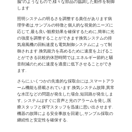
脳"のようなもので,様々な部品の協調した動作を制御
します
照明システムの明るさを調整する責任があります病
理学者は,サンプルの特徴と個人的な視覚的ニーズに
応じて,最も良い観察効果を確保するために,簡単に光
の強度を調整することができます換気システムの排
気扇風機の回転速度も電気制御システムによって制
御されます.換気能力を高めるために速度を上げるこ
とができる比較的休憩時間では,エネルギー節約と騒
音削減のために速度を適度に低下させることができ
ます.
さらに,いくつかの先進的な採取台には,スマートアラ
ーム機能も搭載されています.換気システム故障,異常
な水圧などの問題が発生した場合,短回路が発生しま
す, システムはすぐに音声と光のアラームを発し,医
療スタッフと保守スタッフを迅速に思い出させます.
機器の故障による安全事故を回避し,サンプル採取の
継続性と安定性を確保する.