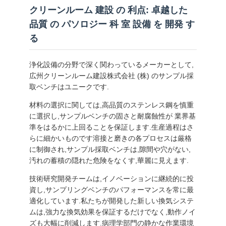
クリーンルーム 建設 の 利点: 卓越した
品質 の パソロジー 科 室 設備 を 開発 す
る
浄化設備の分野で深く関わっているメーカーとして,
広州クリーンルーム建設株式会社 (株) のサンプル採
取ベンチはユニークです.
材料の選択に関しては,高品質のステンレス鋼を慎重
に選択し,サンプルベンチの固さと耐腐蝕性が 業界基
準をはるかに上回ることを保証します.生産過程はさ
らに細かいものです溶接と磨きの各プロセスは厳格
に制御され,サンプル採取ベンチは,隙間や穴がない,
汚れの蓄積の隠れた危険をなくす,華麗に見えます.
技術研究開発チームは,イノベーションに継続的に投
資し,サンプリングベンチのパフォーマンスを常に最
適化しています.私たちが開発した新しい換気システ
ムは,強力な換気効果を保証するだけでなく,動作ノイ
ズも大幅に削減します.病理学部門の静かな作業環境