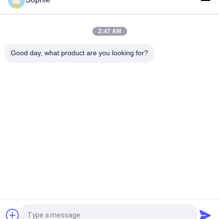
トップ
2:47 AM
Good day, what product are you looking for?
人気カテゴリ
すべて
プリファブクリーニ
エアシャワー
ングルーム
ファンのフィルター 
パスボックス
ユニット
下流ブース
エアフィルター
エアフィルター 
新鮮空気のキャビネ
HEPAボックス
ット
見積依頼