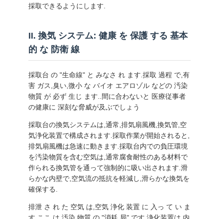
採取できるようにします.
く
だ
II. 換気 システム: 健康 を 保護 する 基本
さ
的 な 防衛 線
い
採取台 の "生命線" と みなさ れ ます.採取 過程 で,有
害 ガス,臭い,微小 な バイオ エアロゾル などの 汚染
物質 が 必ず 生じ ます..間に合わないと 医療従事者
ニ
の健康に 深刻な脅威が及ぶでしょう
ュ
採取台の換気システムは,通常,排気扇風機,換気管,空
気浄化装置で構成されます.採取作業が開始されると,
ー
排気扇風機は急速に動きます.採取台内での負圧環境
を汚染物質を含む空気は,通常腐食耐性のある材料で
ス
作られる換気管を通って強制的に吸い出されます.滑
らかな内壁で,空気流の抵抗を軽減し,滑らかな換気を
確保する.
事
排泄 さ れ た 空気 は,空気 浄化 装置 に 入っ て い ま
件
す.ここ は 汚染 物質 の "消耗 局" です.浄化装置は,内