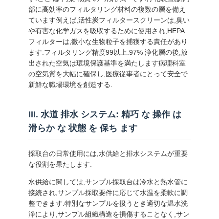
部に高効率のフィルタリング材料の複数の層を備え
ています例えば,活性炭フィルタースクリーンは,臭い
見
や有害な化学ガスを吸収するために使用され,HEPA
フィルターは,微小な生物粒子を捕獲する責任があり
積
ます.フィルタリング精度99以上.97% 浄化層の後,放
出された空気は環境保護基準を満たします病理科室
も
の空気質を大幅に確保し,医療従事者にとって安全で
新鮮な職場環境を創造する.
り
を
III. 水道 排水 システム: 精巧 な 操作 は
依
滑らか な 状態 を 保ち ます
頼
採取台の日常使用には,水供給と排水システムが重要
な役割を果たします.
地
水供給に関しては,サンプル採取台は冷水と熱水管に
接続され,サンプル採取要件に応じて水温を柔軟に調
図
整できます.特別なサンプルを扱うとき適切な温水洗
浄により,サンプル組織構造を損傷することなく,サン