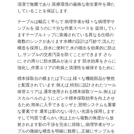
場
清潔で無菌であり,医療環境の厳格な衛生要件を満た
していることを保証します.
ツ
テーブルは幅広く平らで 病理学者が様々な病理学サ
ア
ンプルを 扱うのに十分な作業スペースを 提供してい
ますテーブルトップに装備されている異なる仕様の
ー
複数のシンクがあります水槽の設計は巧妙で,沈んだ
構造を採用し,排水に便利で,水の噴出を効果的に防止
し,サンプルの交差汚染を防ぐことができます.さら
品
に,その周りに防水囲みがあります 防水効果をさらに
強化し,作業エリアの乾燥と清潔性を確保するために.
質
標本採取台の横または下には,様々な機能部品が整然
管
と配置されています.例えば,特別に設計されたツール
保管エリアは,通常使用される標本採取ツール,例えば
理
スカルペルのように,ピンチ標本採取効率を向上させ
るため,簡単に入手できるシザと,照明システムも重要
な要素です.通常は影のない冷たい光源を採用します.
連
そして均質で柔らかい光は上から複数の角度から放
射されます影の干渉を完全に排除し,病理学者がサン
絡
プルの微細な構造を明確に観察し,正確にサンプルを