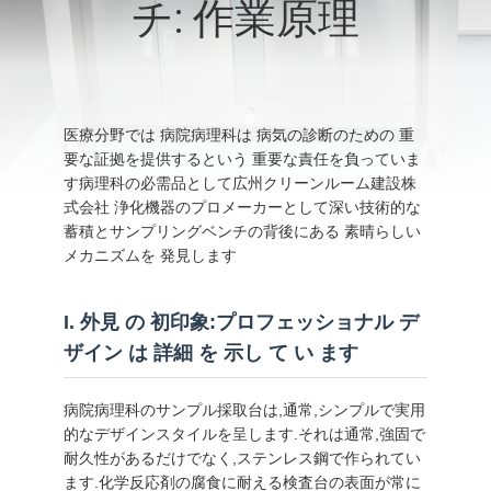
チ: 作業原理
わ
た
し
医療分野では 病院病理科は 病気の診断のための 重
た
要な証拠を提供するという 重要な責任を負っていま
す病理科の必需品として広州クリーンルーム建設株
ち
式会社 浄化機器のプロメーカーとして深い技術的な
蓄積とサンプリングベンチの背後にある 素晴らしい
に
メカニズムを 発見します
つ
I. 外見 の 初印象:プロフェッショナル デ
い
ザイン は 詳細 を 示し て い ます
て
病院病理科のサンプル採取台は,通常,シンプルで実用
的なデザインスタイルを呈します.それは通常,強固で
工
耐久性があるだけでなく,ステンレス鋼で作られてい
ます.化学反応剤の腐食に耐える検査台の表面が常に