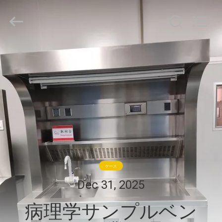
ム
supplier.
Copyright
©
2021
-
2026
家
Guangzhou
Cleanroom
Construction
へ
Co.,
Ltd..
All
Rights
Reserved.
製
品
ビ
ケース
デ
Dec 31, 2025
オ
病理学サンプルベン