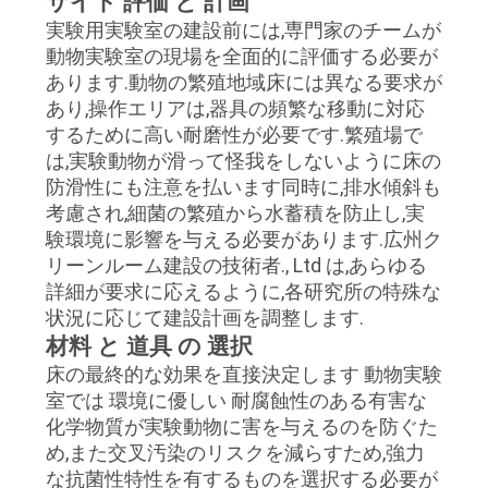
サイト 評価 と 計画
場
実験用実験室の建設前には,専門家のチームが
ツ
動物実験室の現場を全面的に評価する必要が
あります.動物の繁殖地域床には異なる要求が
ア
あり,操作エリアは,器具の頻繁な移動に対応
するために高い耐磨性が必要です.繁殖場で
ー
は,実験動物が滑って怪我をしないように床の
防滑性にも注意を払います同時に,排水傾斜も
考慮され,細菌の繁殖から水蓄積を防止し,実
品
験環境に影響を与える必要があります.広州ク
質
リーンルーム建設の技術者., Ltd は,あらゆる
詳細が要求に応えるように,各研究所の特殊な
管
状況に応じて建設計画を調整します.
理
材料 と 道具 の 選択
床の最終的な効果を直接決定します 動物実験
室では 環境に優しい 耐腐蝕性のある有害な
連
化学物質が実験動物に害を与えるのを防ぐた
め,また交叉汚染のリスクを減らすため,強力
絡
な抗菌性特性を有するものを選択する必要が