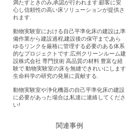
満たすときのみ,承認が行われます.顧客に安
心し信頼性の高い床ソリューションが提供さ
れます.
動物実験室における自己平準化床の建設は,準
備作業から建設過程,建設後の保守まで,あら
ゆるリンクを厳格に管理する必要のある体系
的なプロジェクトです.広州クリーンルーム建
設株式会社 専門技術 高品質の材料 豊富な経
験で 動物実験室の床を無縫できれいにします
生命科学の研究の発展に貢献する.
動物実験室や浄化機器の自己平準化床の建設
に必要があった場合は,私達に連絡してくださ
い!
関連事例