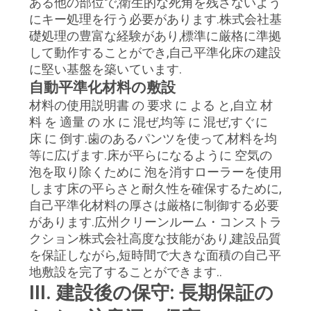
ある他の部位で,衛生的な死角を残さないよう
にキー処理を行う必要があります.株式会社基
礎処理の豊富な経験があり,標準に厳格に準拠
見
して動作することができ,自己平準化床の建設
積
に堅い基盤を築いています.
自動平準化材料の敷設
も
材料の使用説明書 の 要求 に よる と,自立 材
料 を 適量 の 水 に 混ぜ,均等 に 混ぜ,すぐに
り
床 に 倒す.歯のあるパンツを使って,材料を均
を
等に広げます.床が平らになるように 空気の
泡を取り除くために 泡を消すローラーを使用
依
します床の平らさと耐久性を確保するために,
自己平準化材料の厚さは厳格に制御する必要
頼
があります.広州クリーンルーム・コンストラ
クション株式会社高度な技能があり,建設品質
を保証しながら,短時間で大きな面積の自己平
地
地敷設を完了することができます..
図
III. 建設後の保守: 長期保証の