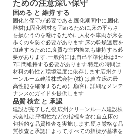
ための注意深い保守
プ
固める と 維持 する
固化と保守が必要である.固化期間中に,固化
ラ
器材は,固化器材を固めるために,床の平らさ
イ
を損なうのを避けるために,人材や車両が床を
歩くのを防ぐ必要があります.床の乾燥速度を
バ
加速するために,良質な室内換気も維持する必
要があります. 一般的には,自己平準化床は3〜
シ
7日間維持する必要があります.特定の時間は
ー
材料の特性と環境温度に依存します広州クリ
ーンルーム建設株式会社 (株) は,自立床の最
ポ
高性能を確保するために,顧客に詳細なメンテ
ナンスのガイドを提供します.
リ
品質 検査 と 承認
シ
建設が完了した後,広州クリーンルーム建設株
式会社は,平坦性などの指標を含む,自立床の
ー
包括的な品質検査を実施します.硬さ厳格な品
質検査と承認によって,すべての指標が基準を