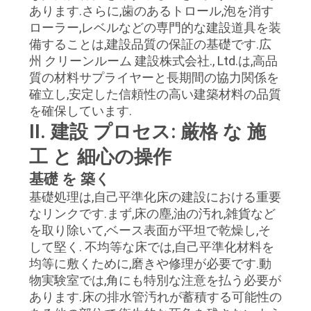
あります.さらに,歯のあるトロール,泡を消す
く
ローラー,レベルなどの専門的な建設道具を装
だ
備することは,建設品質の保証の基礎です.広
州 クリーンルーム 建設株式会社., Ltd.は,高品
さ
質の材料サプライヤーと長期間の協力関係を
確立し,安定した信頼性の高い建築材料の品質
い
を確保しています.
II. 建設 プロセス: 厳格 な 施
ニ
工 と 細心の操作
ュ
基礎 を 築く
基礎処理は,自己平準化床の建設における重要
ー
なリンクです.まず,床の塵,油の汚れ,雑貨など
ス
を取り除いて,ベース表面が平坦で乾燥し,そ
して堅く. 不均等な床では,自己平準化材料を
均等に敷くために,磨きや修理が必要です.動
事
物実験室では,角にも特別な注意を払う必要が
あります.床の排水管汚れが蓄積する可能性の
件