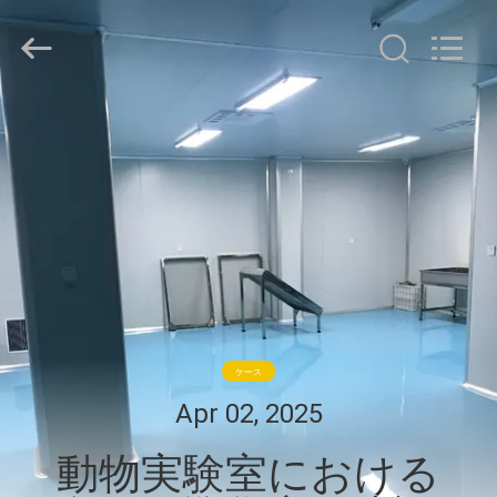
ム
supplier.
Copyright
©
2021
-
2026
家
Guangzhou
Cleanroom
Construction
へ
Co.,
Ltd..
All
Rights
Reserved.
製
品
ビ
ケース
デ
Apr 02, 2025
オ
動物実験室における