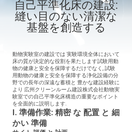
自己平準化床の建設:
わ
縫い目のない清潔な
た
基盤を創造する
し
た
動物実験室の建設では 実験環境全体において
ち
床の質が決定的な役割を果たします試験用動
に
物の健康と安全を保障するだけでなく, 試験
用動物の健康と安全を保障する浄化設備の分
つ
野での長年の深遠な蓄積と 豊かな建設経験に
より 広州クリーンルーム建設株式会社動物実
い
験室での自己平準化床構造の重要なポイント
て
を全面的に説明します.
I. 準備作業: 精密 な 配置 と 細
かい 準備
工