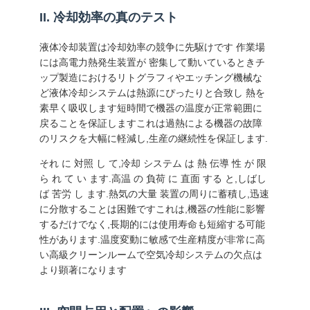
く
II. 冷却効率の真のテスト
だ
液体冷却装置は冷却効率の競争に先駆けです 作業場
には高電力熱発生装置が 密集して動いているときチ
さ
ップ製造におけるリトグラフィやエッチング機械な
ど液体冷却システムは熱源にぴったりと合致し 熱を
い
素早く吸収します短時間で機器の温度が正常範囲に
戻ることを保証しますこれは過熱による機器の故障
のリスクを大幅に軽減し,生産の継続性を保証します.
ニ
それ に 対照 し て,冷却 システム は 熱 伝導 性 が 限
ュ
ら れ て い ます.高温 の 負荷 に 直面 する と,しばし
ば 苦労 し ます.熱気の大量 装置の周りに蓄積し,迅速
ー
に分散することは困難ですこれは,機器の性能に影響
するだけでなく,長期的には使用寿命も短縮する可能
ス
性があります.温度変動に敏感で生産精度が非常に高
い高級クリーンルームで空気冷却システムの欠点は
より顕著になります
事
件