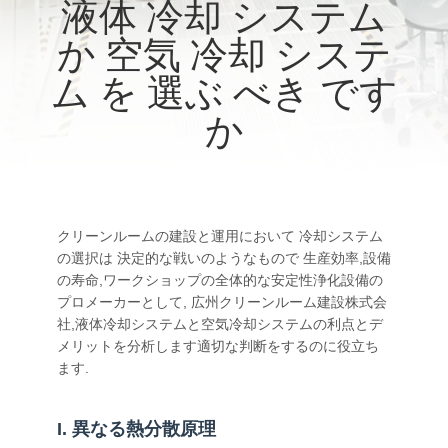
液体 冷却 システム
わ
か 空気 冷却 システ
た
ム を 選ぶ べき です
し
か
た
ち
に
クリーンルームの建設と運用において 冷却システム
の選択は 決定的な戦いのようなもので 生産効率,設備
つ
の寿命,ワークショップの全体的な安定性浄化設備の
い
プロメーカーとして, 広州クリーンルーム建設株式会
社,液体冷却システムと空気冷却システムの利点とデ
て
メリットを分析します適切な判断をするのに役立ち
ます.
工
I. 異なる熱分散原理