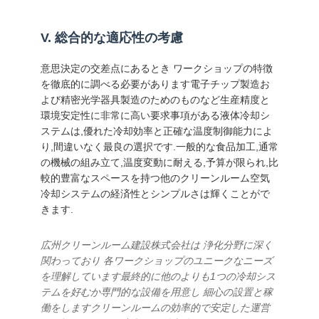
V. 総合的な適応性の考慮
意思決定の交差点にあるとき ワークショップの特徴
を徹底的に調べる必要があります電子チップ製造お
よび精密光学器具製造のためのものなど生産精度と
環境安定性に非常に高い要求事項がある液体冷却シ
ステムは,優れた冷却効率と正確な温度制御能力によ
り,間違いなく最良の選択です.一般的な食品加工,通常
の機械の組み立て,温度変動に耐える,予算が限られ,比
較的豊富なスペースを持つ他のクリーンルーム空気
冷却システムの経済性とシンプルさは輝くことがで
きます.
広州クリーンルーム建設株式会社は 浄化分野に深く
関わっており 各ワークショップのユニークなニーズ
を理解しています最終的に他のよりも1つの冷却シス
テムを好むか専門的な設備を用意し 細心の設置と稼
働をしますクリーンルームの効率的で安定した運営