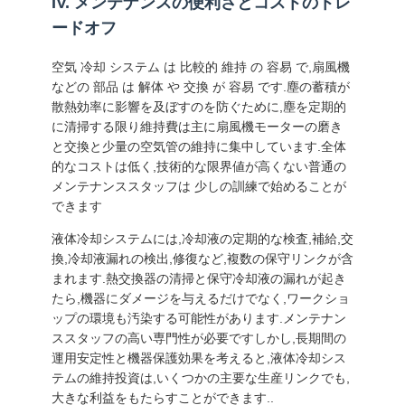
IV. メンテナンスの便利さとコストのトレ
プ
ードオフ
ラ
空気 冷却 システム は 比較的 維持 の 容易 で,扇風機
などの 部品 は 解体 や 交換 が 容易 です.塵の蓄積が
イ
散熱効率に影響を及ぼすのを防ぐために,塵を定期的
に清掃する限り維持費は主に扇風機モーターの磨き
バ
と交換と少量の空気管の維持に集中しています.全体
的なコストは低く,技術的な限界値が高くない普通の
シ
メンテナンススタッフは 少しの訓練で始めることが
できます
ー
液体冷却システムには,冷却液の定期的な検査,補給,交
ポ
換,冷却液漏れの検出,修復など,複数の保守リンクが含
まれます.熱交換器の清掃と保守冷却液の漏れが起き
リ
たら,機器にダメージを与えるだけでなく,ワークショ
シ
ップの環境も汚染する可能性があります.メンテナン
ススタッフの高い専門性が必要ですしかし,長期間の
ー
運用安定性と機器保護効果を考えると,液体冷却シス
テムの維持投資は,いくつかの主要な生産リンクでも,
大きな利益をもたらすことができます..