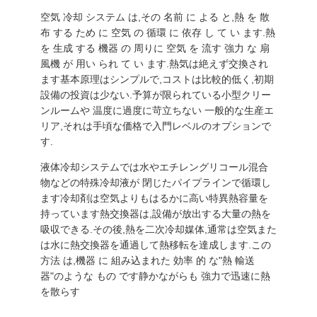
場
空気 冷却 システム は,その 名前 に よる と,熱 を 散
ツ
布 する ため に 空気 の 循環 に 依存 し て い ます.熱
を 生成 する 機器 の 周りに 空気 を 流す 強力 な 扇
ア
風機 が 用い られ て い ます.熱気は絶えず交換され
ます基本原理はシンプルで,コストは比較的低く,初期
ー
設備の投資は少ない.予算が限られている小型クリー
ンルームや 温度に過度に苛立ちない 一般的な生産エ
リア,それは手頃な価格で入門レベルのオプションで
品
す.
質
液体冷却システムでは水やエチレングリコール混合
物などの特殊冷却液が 閉じたパイプラインで循環し
管
ます冷却剤は空気よりもはるかに高い特異熱容量を
持っています熱交換器は,設備が放出する大量の熱を
理
吸収できる.その後,熱を二次冷却媒体,通常は空気また
は水に熱交換器を通過して熱移転を達成します.この
方法 は,機器 に 組み込まれた 効率 的 な"熱 輸送
連
器"のような もの です静かながらも 強力で迅速に熱
を散らす
絡