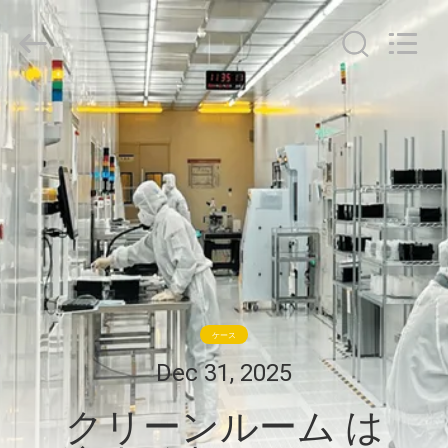
ム
supplier.
Copyright
©
2021
-
2026
家
Guangzhou
Cleanroom
Construction
へ
Co.,
Ltd..
All
Rights
Reserved.
製
品
ビ
ケース
デ
Dec 31, 2025
オ
クリーンルーム は