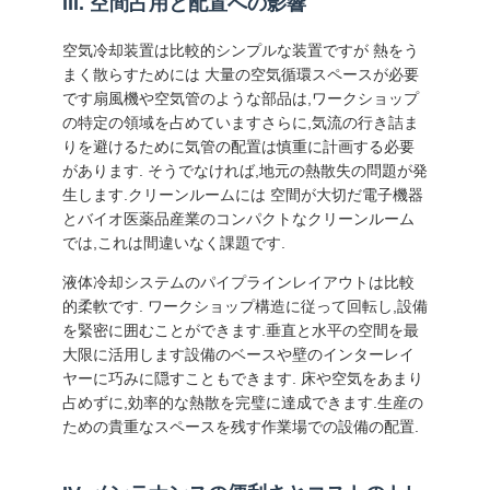
III. 空間占用と配置への影響
空気冷却装置は比較的シンプルな装置ですが 熱をう
見
まく散らすためには 大量の空気循環スペースが必要
です扇風機や空気管のような部品は,ワークショップ
積
の特定の領域を占めていますさらに,気流の行き詰ま
りを避けるために気管の配置は慎重に計画する必要
も
があります. そうでなければ,地元の熱散失の問題が発
り
生します.クリーンルームには 空間が大切だ電子機器
とバイオ医薬品産業のコンパクトなクリーンルーム
を
では,これは間違いなく課題です.
依
液体冷却システムのパイプラインレイアウトは比較
的柔軟です. ワークショップ構造に従って回転し,設備
頼
を緊密に囲むことができます.垂直と水平の空間を最
大限に活用します設備のベースや壁のインターレイ
ヤーに巧みに隠すこともできます. 床や空気をあまり
地
占めずに,効率的な熱散を完璧に達成できます.生産の
ための貴重なスペースを残す作業場での設備の配置.
図