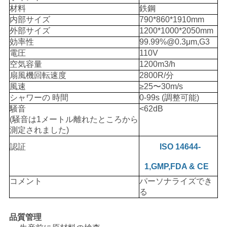
材料
鉄鋼
内部サイズ
790*860*1910mm
見
外部サイズ
1200*1000*2050mm
効率性
99.99%@0.3μm,G3
積
電圧
110V
空気容量
1200m3/h
も
扇風機回転速度
2800R/分
風速
≥25〜30m/s
り
シャワーの 時間
0-99s (調整可能)
騒音
<62dB
を
(騒音は1メートル離れたところから
依
測定されました)
認証
ISO 14644-
頼
1,GMP,FDA & CE
コメント
パーソナライズでき
地
る
図
品質管理