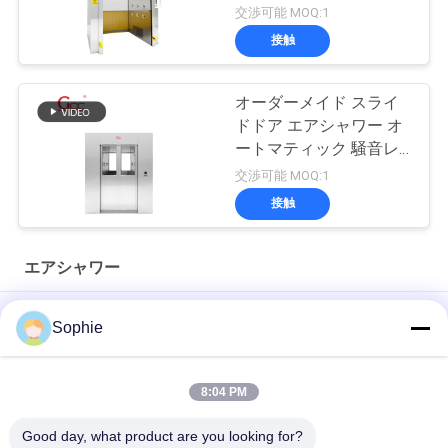
交渉可能 MOQ:1
接触
オーダーメイド スライ
ドドア エアシャワー オ
ートマティック 騒音レ
ベル 65dB
交渉可能 MOQ:1
接触
エアシャワー
GCC貨物クリーンルームエアシャワー、PVCシャッタードアと
Sophie
ラボ用光電センサー付き
全自動制御4人クリーンルーム入口・エアシャワーシステム
8:04 PM
2人用 110V産業用エアシャワー クリーンルーム用
Good day, what product are you looking for?