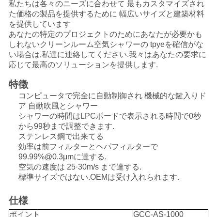
私たちは各々のニーズに合わせて 最もカスタマイズされ
く
た価格の製品を提供するために 幅広いサイズと建築材料
を提供しています
だ
あなたの特定のプロジェクトのためにあなたが必要かも
しれないクリーンルーム空気シャワーの tpyeを確信がな
さ
い場合は,私達に連絡してください.我々はあなたの要求に
応じて最高のソリューションを提供します.
い
特徴
コンピュータで完全に自動制御され 機械的な鍵入りド
ニ
ア 自動吹風とシャワー
シャワーの時間はLPCボードで表示される時間で0秒
ュ
から99秒まで調整できます.
ステンレス鋼で出来てる
ー
効率は前フィルターとヘパフィルターで
99.99%@0.3μmに達する.
ス
空気の速度は 25·30m/s まで達する.
標準サイズではない.OEMは受け入れられます.
事
仕様
件
ポイント
GCC-AS-1000