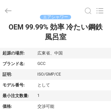
ム
supplier.
Copyright
©
エアシャワー
2021
-
2026
OEM 99.99% 効率 冷たい鋼鉄
家
Guangzhou
Cleanroom
Construction
風呂室
へ
Co.,
Ltd..
All
Rights
Reserved.
製
起源の場所:
広東省、中国
品
GCC
ブランド名:
ISO/GMP/CE
証明:
ビ
モデル番号:
として
デ
1
最小注文数量:
オ
価格:
交渉可能