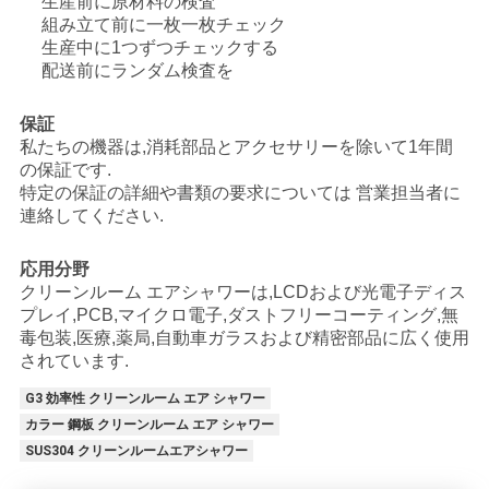
生産前に原材料の検査
組み立て前に一枚一枚チェック
プ
生産中に1つずつチェックする
配送前にランダム検査を
ラ
イ
保証
私たちの機器は,消耗部品とアクセサリーを除いて1年間
バ
の保証です.
特定の保証の詳細や書類の要求については 営業担当者に
シ
連絡してください.
ー
応用分野
クリーンルーム エアシャワーは,LCDおよび光電子ディス
ポ
プレイ,PCB,マイクロ電子,ダストフリーコーティング,無
リ
毒包装,医療,薬局,自動車ガラスおよび精密部品に広く使用
されています.
シ
G3 効率性 クリーンルーム エア シャワー
ー
カラー 鋼板 クリーンルーム エア シャワー
SUS304 クリーンルームエアシャワー