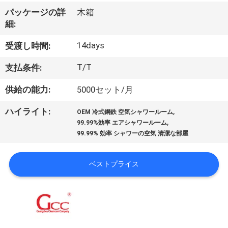
わ
パッケージの詳
木箱
細:
た
14days
受渡し時間:
し
T/T
支払条件:
た
供給の能力:
5000セット/月
ち
,
ハイライト:
に
OEM 冷式鋼鉄 空気シャワールーム
,
99.99%効率 エアシャワールーム
つ
99.99% 効率 シャワーの空気 清潔な部屋
い
ベストプライス
て
工