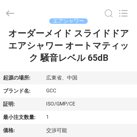
ム
supplier.
Copyright
©
エアシャワー
2021
-
2026
オーダーメイド スライドドア
家
Guangzhou
Cleanroom
Construction
エアシャワー オートマティッ
へ
Co.,
Ltd..
All
ク 騒音レベル 65dB
Rights
Reserved.
製
品
起源の場所:
広東省、中国
GCC
ブランド名:
ビ
ISO/GMP/CE
証明:
デ
1
最小注文数量:
オ
価格:
交渉可能