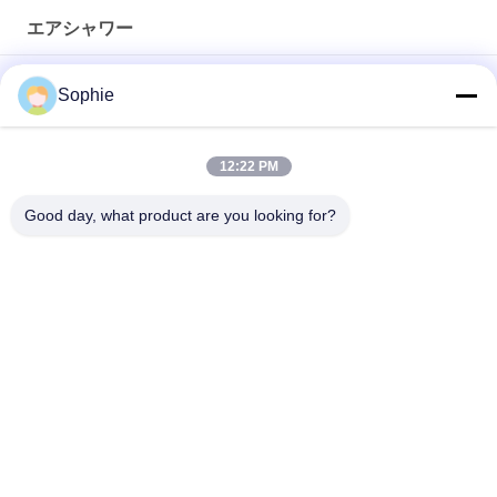
エアシャワー
GCC貨物クリーンルームエアシャワー、PVCシャッタードアと
Sophie
ラボ用光電センサー付き
全自動制御4人クリーンルーム入口・エアシャワーシステム
12:22 PM
2人用 110V産業用エアシャワー クリーンルーム用
Good day, what product are you looking for?
人気カテゴリ
すべて
プリファブクリーニ
エアシャワー
ングルーム
ファンのフィルター 
パスボックス
ユニット
下流ブース
エアフィルター