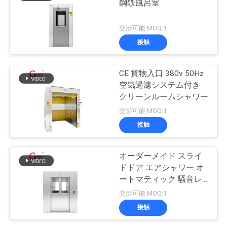
鋼鉄風呂室
交渉可能 MOQ:1
接触
CE 貨物入口 380v 50Hz
空気過濾システム付き
クリーンルームシャワー
交渉可能 MOQ:1
接触
オーダーメイド スライ
ドドア エアシャワー オ
ートマティック 騒音レ
ベル 65dB
交渉可能 MOQ:1
接触