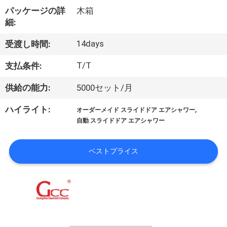
パッケージの詳
木箱
わ
細:
た
14days
受渡し時間:
し
T/T
支払条件:
た
供給の能力:
5000セット/月
ち
,
ハイライト:
オーダーメイド スライドドア エアシャワー
に
自動 スライドドア エアシャワー
つ
ベストプライス
い
て
工