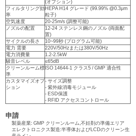
(オプション)
フィルタリング効
HEPA H14 グレード (99.99% @0.3μm
率
粒子)
見
空気速度
20-25m/s (調整可能)
ノズルの配置
12-24 ステンレス鋼のノズル (両面配
積
置)
サイクルの長さ
10~99秒 (プログラム可能)
も
電力 需要
220V/50Hzまたは380V/50Hz
り
電力消費量
1.2-2.5kW
騒音レベル
≤65dB
を
クリーンルーム標
ISO 14644-1 クラス5 / GMP 適合性
準
依
カスタマイズオプ
- サイズ調整
ション
- 紫外線消毒モジュール
頼
- ESD保護
- RFID アクセスコントロール
地
申請
製薬産業: GMP クリーンルーム,不妊剤の準備エリア
図
エレクトロニクス製造:半導体およびLCDのクリーン生
産ライン