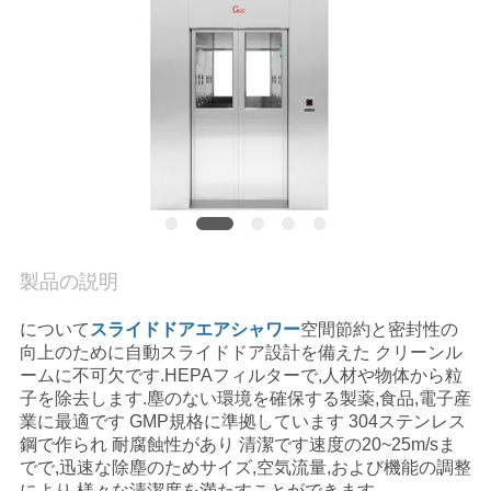
場
ツ
ア
ー
品
質
製品の説明
管
について
スライドドアエアシャワー
空間節約と密封性の
理
向上のために自動スライドドア設計を備えた クリーンル
ームに不可欠です.HEPAフィルターで,人材や物体から粒
子を除去します.塵のない環境を確保する製薬,食品,電子産
連
業に最適です GMP規格に準拠しています 304ステンレス
鋼で作られ 耐腐蝕性があり 清潔です速度の20~25m/sま
絡
でで,迅速な除塵のためサイズ,空気流量,および機能の調整
により,様々な清潔度を満たすことができます.