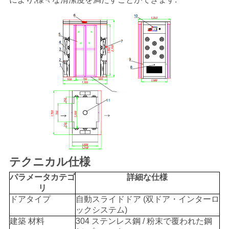
く
だ
さ
い
ニ
ュ
ー
テクニカル仕様
ス
パラメータカテゴ
詳細な仕様
リ
ドアタイプ
自動スライドドア (双ドア・インターロ
事
ックシステム)
建築 材料
304 ステンレス鋼 / 粉末で覆われた鋼
件