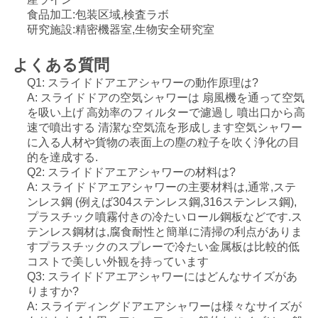
食品加工:包装区域,検査ラボ
プ
研究施設:精密機器室,生物安全研究室
ラ
よくある質問
イ
Q1: スライドドアエアシャワーの動作原理は?
A: スライドドアの空気シャワーは 扇風機を通って空気
バ
を吸い上げ 高効率のフィルターで濾過し 噴出口から高
速で噴出する 清潔な空気流を形成します空気シャワー
シ
に入る人材や貨物の表面上の塵の粒子を吹く浄化の目
的を達成する.
ー
Q2: スライドドアエアシャワーの材料は?
A: スライドドアエアシャワーの主要材料は,通常,ステ
ポ
ンレス鋼 (例えば304ステンレス鋼,316ステンレス鋼),
プラスチック噴霧付きの冷たいロール鋼板などです.ス
リ
テンレス鋼材は,腐食耐性と簡単に清掃の利点がありま
すプラスチックのスプレーで冷たい金属板は比較的低
シ
コストで美しい外観を持っています
ー
Q3: スライドドアエアシャワーにはどんなサイズがあ
りますか?
A: スライディングドアエアシャワーは様々なサイズが