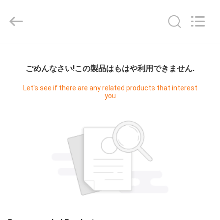
ム
supplier.
Copyright
©
2021
-
2026
家
Guangzhou
Cleanroom
Construction
ごめんなさい!この製品はもはや利用できません.
へ
Co.,
Ltd..
All
Let's see if there are any related products that interest
Rights
you
Reserved.
製
品
ビ
デ
オ