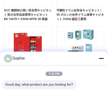
く
GCC 燃焼性の高い安全用キャビネッ
可燃性ドラム缶安全キャビネット |
だ
ト 防火化学品保管用キャビネット
55 ガロンの化学ドラム保管キャビネ
EN 14470-1 OSHA NFPA 30 承認
ット OSHA 認定工業用
さ
い
ニ
Sophie
ュ
ー
油漆,エアロソール,燃焼材料の安全な
腐食性安全保管用キャビネット ラボ
保管ソリューション
やクリーンルームのための酸と化学
7:42 PM
物の保管
ス
Good day, what product are you looking for?
事
件