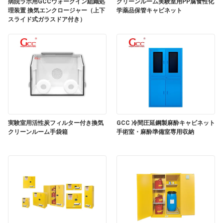
場
病院ラボ用GCCウォークイン組織処
クリーンルーム実験室用PP腐食性化
理装置 換気エンクロージャー（上下
学薬品保管キャビネット
スライド式ガラスドア付き）
ツ
ア
ー
品
質
実験室用活性炭フィルター付き換気
GCC 冷間圧延鋼製麻酔キャビネット
クリーンルーム手袋箱
手術室・麻酔準備室専用収納
管
理
連
絡