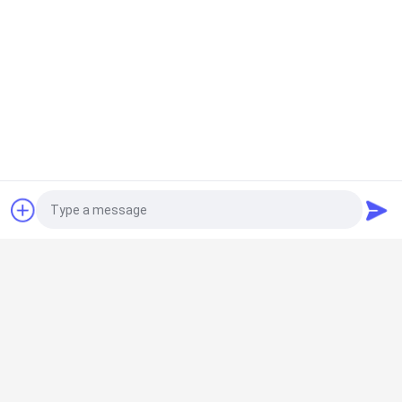
見
積
も
り
を
見積依頼
人気カテゴリ
すべて
依
頼
プリファブクリーニ
エアシャワー
ングルーム
Photo
ファンのフィルター 
地
パスボックス
ユニット
Video Call
図
Audio Call
下流ブース
エアフィルター