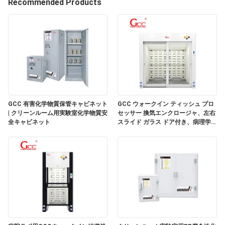
Recommended Products
わ
た
し
た
ち
GCC 有害化学物質保管キャビネット
GCC ウォークイン ティッシュ プロ
に
| クリーンルーム用実験室化学物質安
セッサー 換気エンクロージャ、左右
全キャビネット
スライド ガラス ドア付き、病理学研
つ
究室用
い
て
工