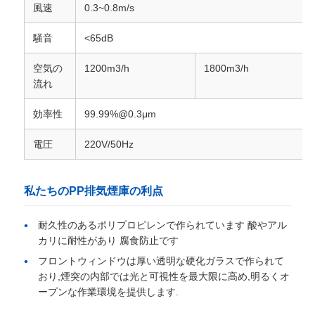
風速
0.3~0.8m/s
プ
騒音
<65dB
ラ
空気の
1200m3/h
1800m3/h
イ
流れ
バ
効率性
99.99%@0.3μm
シ
電圧
220V/50Hz
ー
ポ
私たちのPP排気煙庫の利点
リ
耐久性のあるポリプロピレンで作られています 酸やアル
カリに耐性があり 腐食防止です
シ
フロントウィンドウは厚い透明な硬化ガラスで作られて
ー
おり,煙突の内部では光と可視性を最大限に高め,明るくオ
ープンな作業環境を提供します.