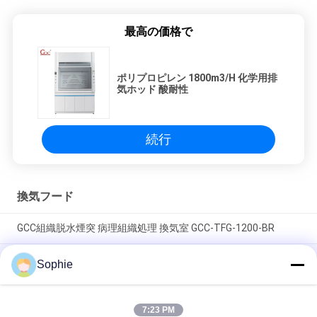
最高の価格で
ポリプロピレン 1800m3/H 化学用排
気ホッド 酸耐性
続行
換気フード
GCC組織脱水煙突 病理組織処理 換気室 GCC-TFG-1200-BR
冷式ロール鋼質組織プロセッサ インテリジェント制御パネルと
Sophie
スライドガラスを持つ煙突ホット パथोロジー&ヒストロジーラ
ボ
7:23 PM
インテリジェント制御付き耐久性SUS304ステンレス鋼製実験