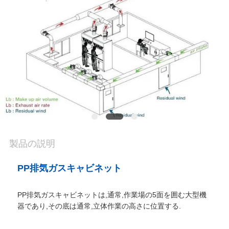
場
ツ
ア
ー
品
質
管
製品の説明
理
PP排気ガスキャビネット
PP排気ガスキャビネットは,通常,作業場の5面を囲む大型機
連
器であり,その底は通常,立体作業の高さに位置する.
絡