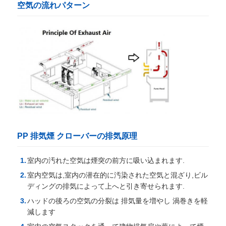
空気の流れパターン
く
だ
さ
い
ニ
ュ
PP 排気煙 クローバーの排気原理
ー
室内の汚れた空気は煙突の前方に吸い込まれます.
ス
室内空気は,室内の潜在的に汚染された空気と混ざり,ビル
ディングの排気によって上へと引き寄せられます.
事
ハッドの後ろの空気の分裂は 排気量を増やし 渦巻きを軽
減します
件