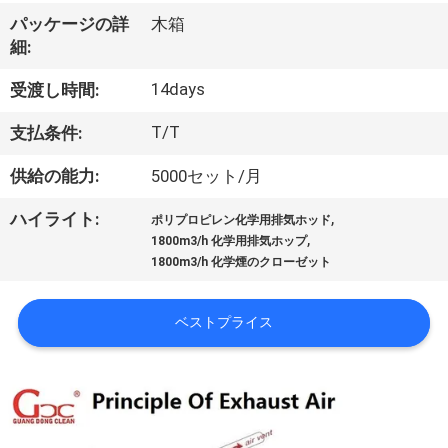
わ
パッケージの詳
木箱
細:
た
14days
受渡し時間:
し
T/T
支払条件:
た
供給の能力:
5000セット/月
ち
,
ハイライト:
に
ポリプロピレン化学用排気ホッド
,
1800m3/h 化学用排気ホップ
つ
1800m3/h 化学煙のクローゼット
い
ベストプライス
て
工