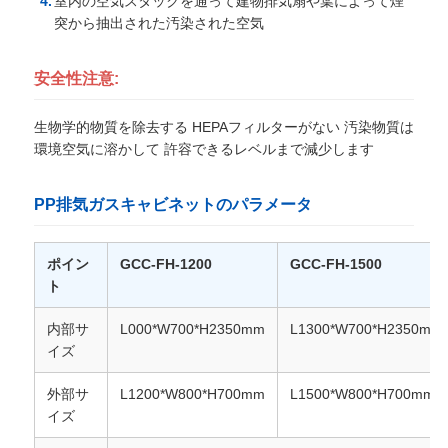
室内の空気スタックを通って建物排気扇や葉によって煙
突から抽出された汚染された空気
見
安全性注意:
積
生物学的物質を除去する HEPAフィルターがない 汚染物質は
も
環境空気に溶かして 許容できるレベルまで減少します
り
PP排気ガスキャビネットのパラメータ
を
依
ポイン
GCC-FH-1200
GCC-FH-1500
ト
頼
内部サ
L000*W700*H2350mm
L1300*W700*H2350mm
イズ
地
外部サ
L1200*W800*H700mm
L1500*W800*H700mm
図
イズ