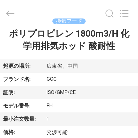
ム
supplier.
Copyright
©
換気フード
2021
-
2026
ポリプロピレン 1800m3/H 化
家
Guangzhou
Cleanroom
Construction
学用排気ホッド 酸耐性
へ
Co.,
Ltd..
All
Rights
Reserved.
製
起源の場所:
広東省、中国
品
GCC
ブランド名:
ISO/GMP/CE
証明:
ビ
FH
モデル番号:
デ
1
最小注文数量:
オ
価格:
交渉可能