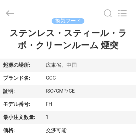
ム
supplier.
Copyright
©
換気フード
2021
-
2026
ステンレス・スティール・ラ
家
Guangzhou
Cleanroom
Construction
ボ・クリーンルーム 煙突
へ
Co.,
Ltd..
All
Rights
Reserved.
製
起源の場所:
広東省、中国
品
GCC
ブランド名:
ISO/GMP/CE
証明:
ビ
FH
モデル番号:
デ
1
最小注文数量:
オ
価格:
交渉可能