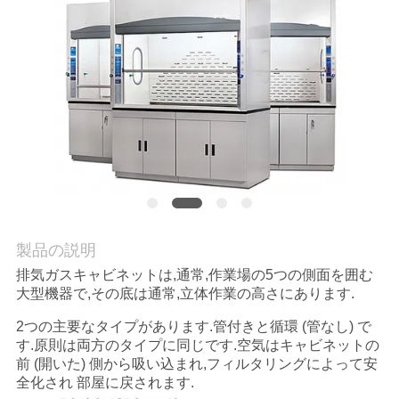
場
ツ
ア
ー
品
質
管
製品の説明
排気ガスキャビネットは,通常,作業場の5つの側面を囲む
理
大型機器で,その底は通常,立体作業の高さにあります.
2つの主要なタイプがあります.管付きと循環 (管なし) で
連
す.原則は両方のタイプに同じです.空気はキャビネットの
前 (開いた) 側から吸い込まれ,フィルタリングによって安
絡
全化され 部屋に戻されます.