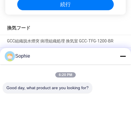
続行
換気フード
GCC組織脱水煙突 病理組織処理 換気室 GCC-TFG-1200-BR
冷式ロール鋼質組織プロセッサ インテリジェント制御パネルと
Sophie
スライドガラスを持つ煙突ホット パथोロジー&ヒストロジーラ
ボ
6:20 PM
インテリジェント制御付き耐久性SUS304ステンレス鋼製実験
室用ドラフトチャンバー
Good day, what product are you looking for?
人気カテゴリ
すべて
プリファブクリーニ
エアシャワー
ングルーム