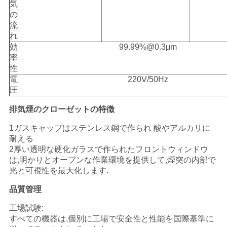
気
プ
の
流
ラ
れ
効
99.99%@0.3μm
イ
率
性
バ
電
220V/50Hz
圧
シ
排気煙のクローゼットの特徴
ー
1ガスキャップはステンレス鋼で作られ 酸やアルカリに
ポ
耐える
2厚い透明な硬化ガラスで作られたフロントウィンドウ
リ
は,明かりとオープンな作業環境を提供して,煙突の内部で
光と可視性を最大化します.
シ
品質管理
ー
工場試験:
すべての機器は,個別に工場で安全性と性能を国際基準に