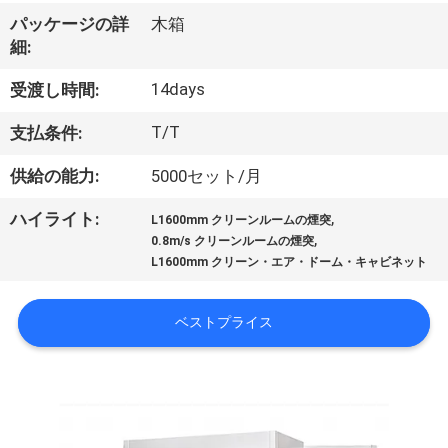
わ
パッケージの詳
木箱
細:
た
14days
受渡し時間:
し
T/T
支払条件:
た
供給の能力:
5000セット/月
ち
,
ハイライト:
に
L1600mm クリーンルームの煙突
,
0.8m/s クリーンルームの煙突
つ
L1600mm クリーン・エア・ドーム・キャビネット
い
ベストプライス
て
工