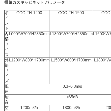
排気ガスキャビネット
パラメータ
ポ
GCC-FH-1200
GCC-FH-1500
GCC-
見
イ
ン
積
ト
内
L000*W700*H2350mm
L1300*W700*H2350mm
L1600*W
も
部
り
サ
イ
を
ズ
外
L1200*W800*H700mm
L1500*W800*H700mm
L1800*W
依
部
サ
頼
イ
ズ
風
0.3~0.8m/s
地
速
騒
<65dB
図
音
空
1200m3/h
1800m3/h
23