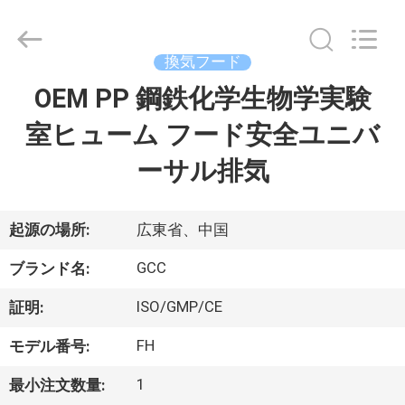
ム
supplier.
Copyright
©
換気フード
2021
-
2026
OEM PP 鋼鉄化学生物学実験
家
Guangzhou
Cleanroom
Construction
室ヒューム フード安全ユニバ
へ
Co.,
Ltd..
All
ーサル排気
Rights
Reserved.
製
品
起源の場所:
広東省、中国
GCC
ブランド名:
ビ
ISO/GMP/CE
証明:
デ
FH
モデル番号:
オ
1
最小注文数量: