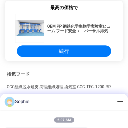
最高の価格で
OEM PP 鋼鉄化学生物学実験室ヒュ
ーム フード安全ユニバーサル排気
続行
換気フード
GCC組織脱水煙突 病理組織処理 換気室 GCC-TFG-1200-BR
冷式ロール鋼質組織プロセッサ インテリジェント制御パネルと
Sophie
スライドガラスを持つ煙突ホット パथोロジー&ヒストロジーラ
ボ
5:07 AM
インテリジェント制御付き耐久性SUS304ステンレス鋼製実験
室用ドラフトチャンバー