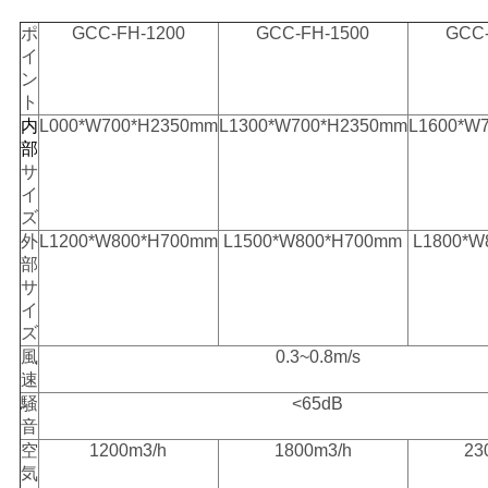
プ
ポ
GCC-FH-1200
GCC-FH-1500
GCC-
イ
ラ
ン
ト
イ
内
L000*W700*H2350mm
L1300*W700*H2350mm
L1600*W
部
バ
サ
イ
シ
ズ
外
L1200*W800*H700mm
L1500*W800*H700mm
L1800*W
ー
部
サ
ポ
イ
ズ
リ
風
0.3~0.8m/s
シ
速
騒
<65dB
ー
音
空
1200m3/h
1800m3/h
23
気