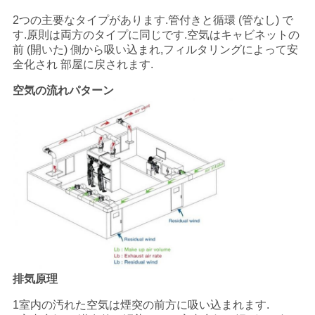
く
2つの主要なタイプがあります.管付きと循環 (管なし) で
す.原則は両方のタイプに同じです.空気はキャビネットの
だ
前 (開いた) 側から吸い込まれ,フィルタリングによって安
全化され 部屋に戻されます.
さ
空気の流れパターン
い
ニ
ュ
ー
ス
事
排気原理
1室内の汚れた空気は煙突の前方に吸い込まれます.
件