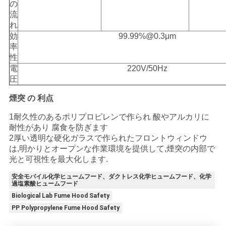
の
流
れ
効
99.99%@0.3μm
率
性
電
220V/50Hz
圧
煙突 の 利点
1耐久性のあるポリプロピレンで作られ 酸やアルカリに
耐性があり 腐食を防ぎます
2厚い透明な硬化ガラスで作られたフロントウィンドウ
は,明かりとオープンな作業環境を提供して,煙突の内部で
光と可視性を最大化します.
安全モバイル化学ヒュームフード、ダクトレス化学ヒュームフード、化学
過塩素酸ヒュームフード
Biological Lab Fume Hood Safety
PP Polypropylene Fume Hood Safety