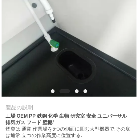
場
ツ
ア
ー
品
質
管
理
製品の説明
工場 OEM PP 鉄鋼 化学 生物 研究室 安全 ユニバーサル
連
排気ガス フード 壁棚/
煙突は,通常,作業場を5つの側面に囲む大型機器で,その底
絡
は通常,立つの作業高度に位置する.