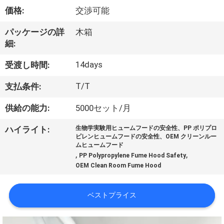
価格:
交渉可能
わ
た
パッケージの詳
木箱
細:
し
14days
受渡し時間:
た
T/T
支払条件:
ち
供給の能力:
5000セット/月
に
ハイライト:
生物学実験用ヒュームフードの安全性、PP ポリプロ
つ
ピレンヒュームフードの安全性、OEM クリーンルー
ムヒュームフード
い
,
,
PP Polypropylene Fume Hood Safety
OEM Clean Room Fume Hood
て
ベストプライス
工