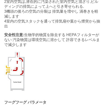
2室内空気は,潜在的に汚染された室内空気と混ざり,ビル
ディングの排気によって上へと引き寄せられる.
3機頭の後ろの空気の分裂は 排気量を増やし 渦巻きを軽
見
減します
4室内の空気スタックを通って排気扇や葉から煙突から抽
積
出
も
安全性注意:
生物学的物質を除去する HEPAフィルターが
ない 汚染物質は環境空気に溶かして 許容できるレベルま
り
で減少します
を
依
頼
地
図
フーグフーグ
パラメータ