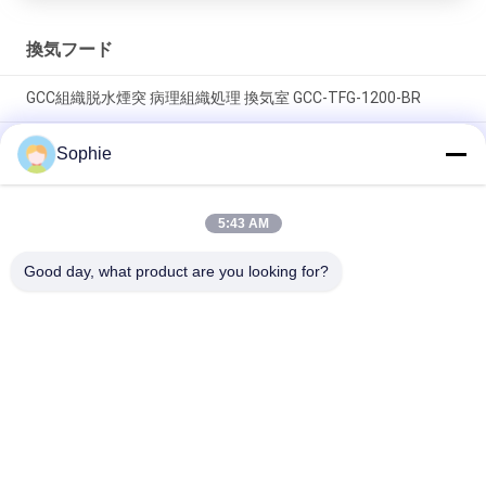
換気フード
GCC組織脱水煙突 病理組織処理 換気室 GCC-TFG-1200-BR
冷式ロール鋼質組織プロセッサ インテリジェント制御パネルと
Sophie
スライドガラスを持つ煙突ホット パथोロジー&ヒストロジーラ
ボ
5:43 AM
インテリジェント制御付き耐久性SUS304ステンレス鋼製実験
室用ドラフトチャンバー
Good day, what product are you looking for?
人気カテゴリ
すべて
プリファブクリーニ
エアシャワー
ングルーム
ファンのフィルター 
パスボックス
ユニット