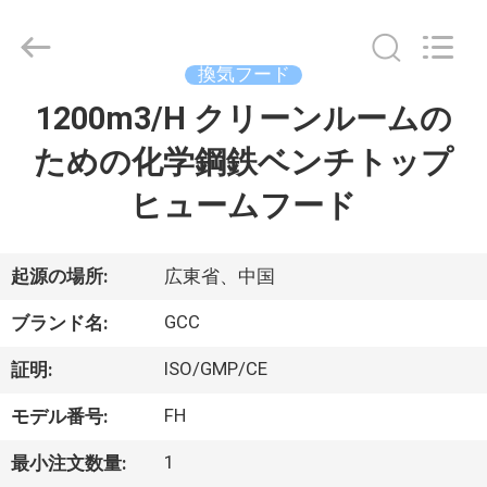
ム
supplier.
Copyright
©
換気フード
2021
-
2026
1200m3/H クリーンルームの
家
Guangzhou
Cleanroom
Construction
ための化学鋼鉄ベンチトップ
へ
Co.,
Ltd..
All
ヒュームフード
Rights
Reserved.
製
品
起源の場所:
広東省、中国
GCC
ブランド名:
ビ
ISO/GMP/CE
証明:
デ
FH
モデル番号:
オ
1
最小注文数量: