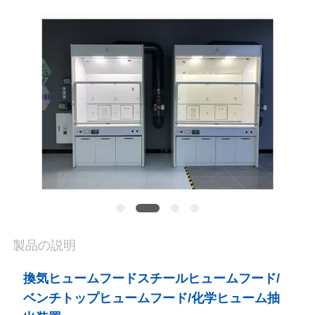
場
ツ
ア
ー
品
質
管
理
製品の説明
連
換気ヒュームフードスチールヒュームフード/
ベンチトップヒュームフード/化学ヒューム抽
絡