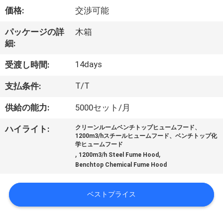
価格:
交渉可能
わ
た
パッケージの詳
木箱
細:
し
14days
受渡し時間:
た
T/T
支払条件:
ち
供給の能力:
5000セット/月
に
ハイライト:
クリーンルームベンチトップヒュームフード、
つ
1200m3/hスチールヒュームフード、ベンチトップ化
学ヒュームフード
い
,
,
1200m3/h Steel Fume Hood
Benchtop Chemical Fume Hood
て
ベストプライス
工