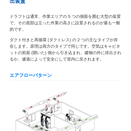
出装置
く
だ
ドラフトは通常、作業エリアの 5 つの側面を囲む大型の装置
で、その底部は立った作業の高さに設置されるのが最も一般
さ
的です。
い
ダクト付きと再循環 (ダクトレス) の 2 つの主なタイプが存
在します。原理は両方のタイプで同じです。空気はキャビネ
ットの前面 (開いた) 側から引き込まれ、建物の外に排出され
るか、濾過によって安全にして室内に戻されます。
ニ
ュ
エアフローパターン
ー
ス
事
件