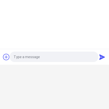
見
積
も
り
を
見積依頼
人気カテゴリ
すべて
依
頼
プリファブクリーニ
エアシャワー
ングルーム
Photo
ファンのフィルター 
地
パスボックス
ユニット
Video Call
図
Audio Call
下流ブース
エアフィルター