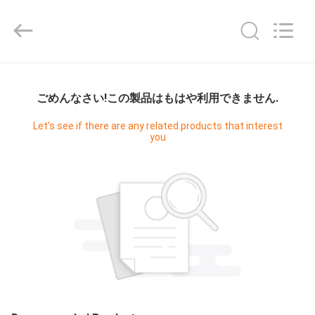
ム
supplier.
Copyright
©
2021
-
2026
家
Guangzhou
Cleanroom
Construction
ごめんなさい!この製品はもはや利用できません.
へ
Co.,
Ltd..
All
Let's see if there are any related products that interest
Rights
you
Reserved.
製
品
ビ
デ
オ