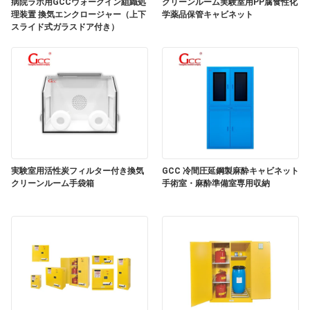
場
病院ラボ用GCCウォークイン組織処
クリーンルーム実験室用PP腐食性化
理装置 換気エンクロージャー（上下
学薬品保管キャビネット
スライド式ガラスドア付き）
ツ
ア
ー
品
質
実験室用活性炭フィルター付き換気
GCC 冷間圧延鋼製麻酔キャビネット
クリーンルーム手袋箱
手術室・麻酔準備室専用収納
管
理
連
絡