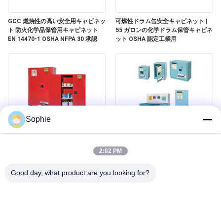
く
GCC 燃焼性の高い安全用キャビネッ
可燃性ドラム缶安全キャビネット |
だ
ト 防火化学品保管用キャビネット
55 ガロンの化学ドラム保管キャビネ
EN 14470-1 OSHA NFPA 30 承認
ット OSHA 認定工業用
さ
い
ニ
Sophie
ュ
ー
油漆,エアロソール,燃焼材料の安全な
腐食性安全保管用キャビネット ラボ
保管ソリューション
やクリーンルームのための酸と化学
2:02 PM
物の保管
ス
Good day, what product are you looking for?
事
件