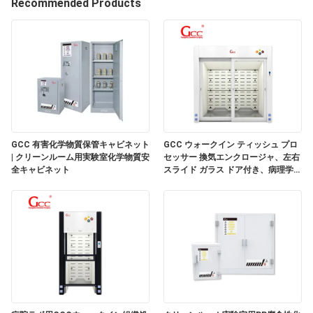
Recommended Products
わ
た
し
た
ち
GCC 有害化学物質保管キャビネット
GCC ウォークイン ティッシュ プロ
に
| クリーンルーム用実験室化学物質安
セッサー 換気エンクロージャ、左右
全キャビネット
スライド ガラス ドア付き、病理学研
つ
究室用
い
て
工