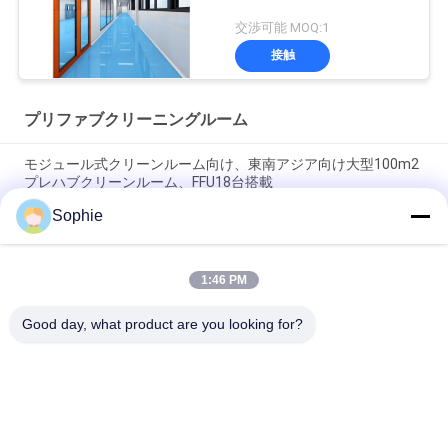
交渉可能 MOQ:1
接触
プリファブクリーニングルーム
モジュール式クリーンルーム向け、東南アジア向け大型100m2
プレハブクリーンルーム、FFU18台搭載
Sophie
東南アジアの薬局エアクリーンネス管理用モジュール式クリー
ンルーム50 m2、FFU9台
1:46 PM
H14 HEPAフィルター 高効率 プレハブクリーンルーム 東南アジ
ア工業用
Good day, what product are you looking for?
人気カテゴリ
すべて
プリファブクリーニ
エアシャワー
ングルーム