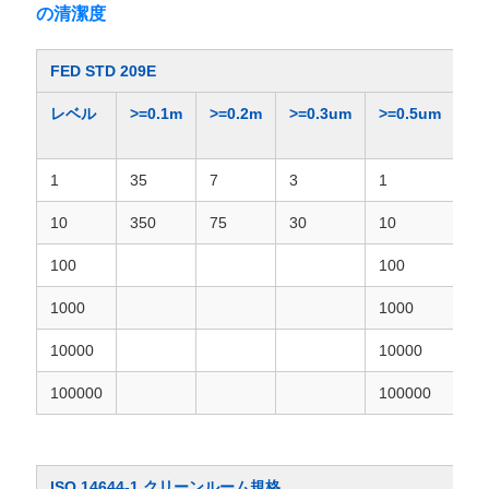
の清潔度
プ
FED STD 209E
ラ
レベル
>=0.1m
>=0.2m
>=0.3um
>=0.5um
>=
イ
バ
1
35
7
3
1
シ
10
350
75
30
10
ー
100
100
ポ
1000
1000
7
リ
10000
10000
70
シ
100000
100000
70
ー
ISO 14644-1 クリーンルーム規格