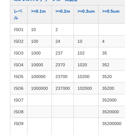
レベ
>=0.1m
>=0.2m
>=0.3um
>=0.5um
>=
ル
ISO1
10
2
ISO2
100
24
10
4
ISO3
1000
237
102
35
8
ISO4
10000
2370
1020
352
83
ISO5
100000
23700
10200
3520
83
ISO6
1000000
237000
102000
35200
83
ISO7
352000
83
ISO8
3520000
83
ISO9
35200000
83