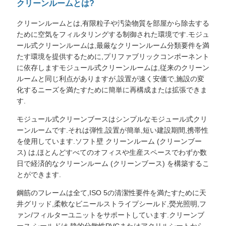
クリーンルームとは?
く
クリーンルームとは,有限粒子や汚染物質を部屋から除去する
だ
ために空気をフィルタリングする制御された環境です.モジュ
ール式クリーンルームは,最厳なクリーンルーム分類要件を満
さ
たす環境を提供するために,プリファブリックコンポーネント
に依存しますモジュール式クリーンルームは,従来のクリーン
い
ルームと同じ利点がありますが,設置が速く安価で,施設の変
化するニーズを満たすために簡単に再構成または拡張できま
す.
ニ
モジュール式クリーンブースはシンプルなモジュール式クリ
ュ
ーンルームです.それは弾性,設置が簡単,短い建設期間,携帯性
を使用しています.ソフト壁 クリーンルーム (クリーンブー
ー
ス) は,ほとんどすべてのオフィスや生産スペースでわずか数
日で経済的なクリーンルーム (クリーンブース) を構築するこ
ス
とができます.
鋼筋のフレームは全て,ISO 5の清潔性要件を満たすために天
事
井グリッド,柔軟なビニールストライプシールド,熒光照明,フ
ァン/フィルターユニットをサポートしています.クリーンブ
件