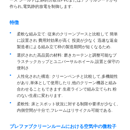
ース シールドは,静的分散性PVCまたはアクリルシートから
作られ,電気静的放電を制御します.
見
特徴
積
柔軟な組み立て: 従来のクリーンブースと比較して 簡単
も
に設置され 費用対効果が高く 投資が少なく 迅速な返金
製造者による組み立て枠の製造期間が短くなるため.
り
選択された高品質の材料: 磨きカーテンと調整可能なプ
ラスチックカップとユニバーサルホイール,設置と保守の
を
便利さ
依
人性化された構造: クリーンベンチと比較して,多機能性
があり,単体として使用したり,他のクリーン機器と組み
頼
合わせることもできます.生産ラインで組み立てられ 粉
のない生産に変わります.
柔軟性: 床とスポット状況に対する制限や要求が少なく,
地
内側空間が十分で,フレームはリサイクル可能である.
図
プレファブクリーンルームにおける空気中の微粒子