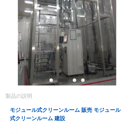
場
ツ
ア
ー
品
質
管
理
製品の説明
モジュール式クリーンルーム 販売 モジュール
連
式クリーンルーム 建設
絡