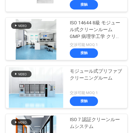
接触
ISO 14644 8級 モジュー
ル式クリーンルーム
GMP 病理学工学 クリー
ンルームソリューション
交渉可能 MOQ:1
接触
モジュール式プリファブ
クリーニングルーム
交渉可能 MOQ:1
接触
ISO 7 認証クリーンルー
ムシステム