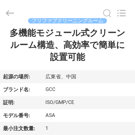
ム
supplier.
Copyright
©
プリファブクリーニングルーム
2021
-
2026
多機能モジュール式クリーン
家
Guangzhou
Cleanroom
Construction
ルーム構造、高効率で簡単に
へ
Co.,
Ltd..
All
設置可能
Rights
Reserved.
製
品
起源の場所:
広東省、中国
GCC
ブランド名:
ビ
ISO/GMP/CE
証明:
デ
ASA
モデル番号:
オ
1
最小注文数量: