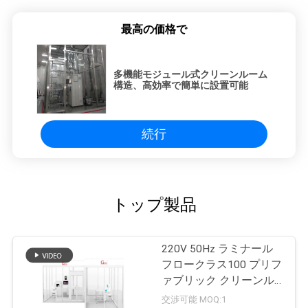
最高の価格で
多機能モジュール式クリーンルーム
構造、高効率で簡単に設置可能
続行
トップ製品
220V 50Hz ラミナール
フロークラス100 プリフ
ァブリック クリーンル
ーム
交渉可能 MOQ:1