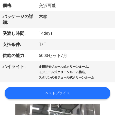
価格:
交渉可能
わ
た
パッケージの詳
木箱
細:
し
14days
受渡し時間:
た
T/T
支払条件:
ち
供給の能力:
5000セット/月
に
,
ハイライト:
つ
多機能モジュール式クリーンルーム
,
モジュール式クリーンルーム構造
い
スタリンのモジュール式クリーンルーム
て
ベストプライス
工