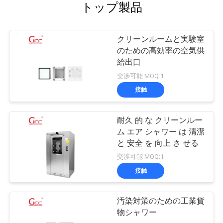
トップ製品
クリーンルームと実験室
のための高効率の空気供
給出口
交渉可能 MOQ:1
接触
耐久 的 な クリーンルー
ム エア シャワー は 清潔
と 安全 を 向上 さ せる
交渉可能 MOQ:1
接触
汚染対策のための工業貨
物シャワー