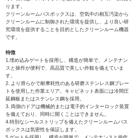
ります。
クリーンルームパスボックスは、空気中の相互汚染から
連
クリーンルームに制御された環境を提供し、より良い研
究環境を提供することを目的としたクリーンルーム機器
絡
です。
く
特徴
1.埋め込みゲートを採用し、構造が簡単で、メンテナン
だ
スと操作が便利で、高品質で美しい外観を備えていま
さ
す。
2. より滑らかで耐摩耗性のある研磨ステンレス鋼プレー
い
トを使用した作業エリア。キャビネット表面には冷間圧
延鋼板またはステンレス鋼を採用。
3. 両側のドアは機械的または電子的インターロック装置
ニ
を備えており、同時に開くことはできません。
4.特別なシールストリップを備えたクリーンルームパス
ュ
ボックスは気密性を保証します。
5.ゲートを採用し、構造が簡単で、メンテナンスと操作