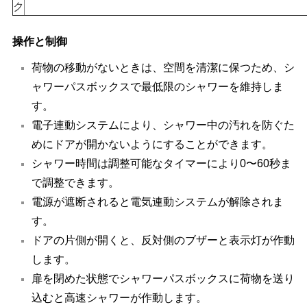
シ
ク
ー
操作と制御
ポ
荷物の移動がないときは、空間を清潔に保つため、シ
ャワーパスボックスで最低限のシャワーを維持しま
リ
す。
シ
電子連動システムにより、シャワー中の汚れを防ぐた
めにドアが開かないようにすることができます。
ー
シャワー時間は調整可能なタイマーにより0〜60秒ま
で調整できます。
電源が遮断されると電気連動システムが解除されま
す。
ドアの片側が開くと、反対側のブザーと表示灯が作動
します。
扉を閉めた状態でシャワーパスボックスに荷物を送り
込むと高速シャワーが作動します。