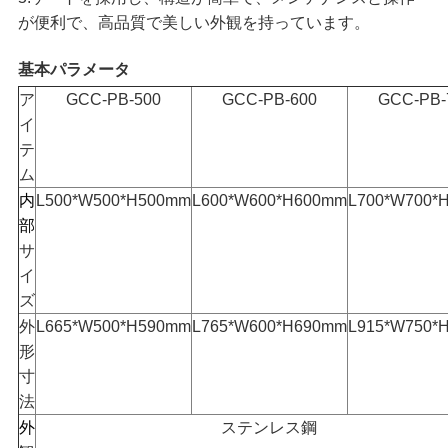
ー
が便利で、高品質で美しい外観を持っています。
ス
基本パラメータ
ア
GCC-PB-500
GCC-PB-600
GCC-PB-
イ
事
テ
件
ム
内
L500*W500*H500mm
L600*W600*H600mm
L700*W700*
部
見
サ
イ
積
ズ
外
L665*W500*H590mm
L765*W600*H690mm
L915*W750*
も
形
寸
り
法
を
外
ステンレス鋼