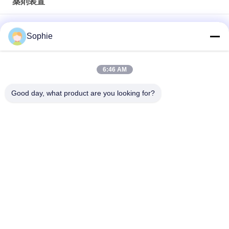
薬剤装置
100級垂直ラミナール流量ベンチ製造者 ラボ&ファーマのための
Sophie
クリーンルームワークステーション
精密 な 物 を 計量 する プロフェッショナル 級 の 計量 台
6:46 AM
GMPクリーンルームおよび製薬研究所用GCC VHP滅菌パスボッ
Good day, what product are you looking for?
クス
人気カテゴリ
すべて
プリファブクリーニ
エアシャワー
ングルーム
ファンのフィルター 
パスボックス
ユニット