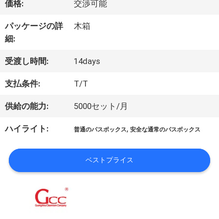
価格:
交渉可能
パッケージの詳
木箱
わ
細:
た
受渡し時間:
14days
し
支払条件:
T/T
た
供給の能力:
5000セット/月
ち
ハイライト:
,
普通のパスボックス
安全な通常のパスボックス
に
ベストプライス
つ
い
て