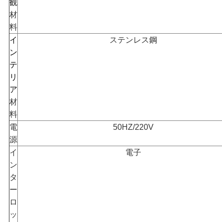
観
依
材
料
頼
イ
ステンレス鋼
ン
テ
地
リ
ア
図
材
料
電
50HZ/220V
プ
源
ラ
イ
電子
ン
イ
タ
ー
バ
ロ
ッ