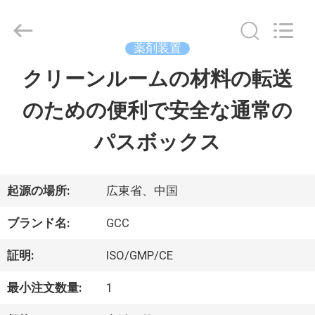
ー
ム
supplier.
Copyright
薬剤装置
©
2021
クリーンルームの材料の転送
家
-
2026
Guangzhou
のための便利で安全な通常の
へ
Cleanroom
Construction
Co.,
パスボックス
Ltd..
製
All
Rights
Reserved.
品
起源の場所:
広東省、中国
ブランド名:
GCC
ビ
証明:
ISO/GMP/CE
デ
最小注文数量:
1
オ