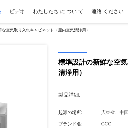
品
ビデオ
わたしたち に つい て
連絡 ください
鮮な空気取り入れキャビネット（屋内空気清浄用）
標準設計の新鮮な空気
清浄用）
製品詳細:
起源の場所:
広東省、中
ブランド名:
GCC