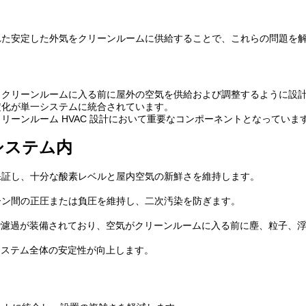
れた安定した外気をクリーンルームに供給することで、これらの問題を
、クリーンルームに入る前に屋外の空気を供給および調整するように設
定化が単一システムに統合されています。
ーンルーム HVAC 設計において重要なコンポーネントとなっていま
 システム内
保証し、十分な酸素レベルと屋内空気の新鮮さを維持します。
ーン間の正圧または負圧を維持し、二次汚染を防ぎます。
多段階濾過が装備されており、空気がクリーンルームに入る前に塵、粒子、
システム全体の安定性が向上します。
て