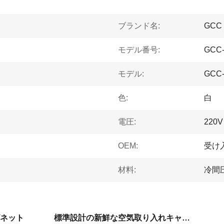
ブランド名:
GCC
モデル番号:
GCC-
モデル:
GCC-
色:
白
電圧:
220V
OEM:
受け
材料:
冷間
ネット
標準設計の新鮮な空気取り入れキャビネット