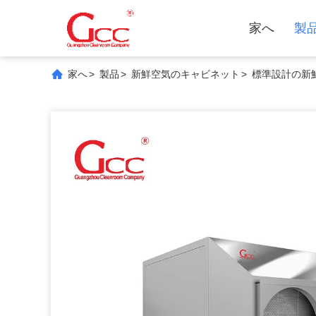
家へ
製
家へ
>
製品
>
新鮮空気のキャビネット
>
標準設計の新