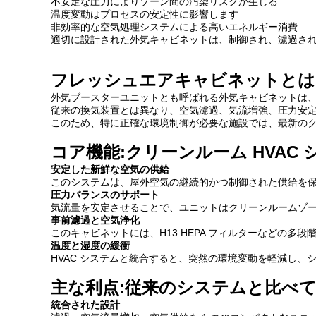
不安定な圧力によりゾーン間の汚染リスクが生じる
温度変動はプロセスの安定性に影響します
非効率的な空気処理システムによる高いエネルギー消費
適切に設計された外気キャビネットは、制御され、濾過さ
フレッシュエアキャビネットとは
外気ブースターユニットとも呼ばれる外気キャビネットは
従来の換気装置とは異なり、空気濾過、気流増強、圧力安
このため、特に正確な環境制御が必要な施設では、最新のクリ
コア機能:クリーンルーム HVAC
安定した新鮮な空気の供給
このシステムは、屋外空気の継続的かつ制御された供給を
圧力バランスのサポート
気流量を安定させることで、ユニットはクリーンルームゾ
事前濾過と空気浄化
このキャビネットには、H13 HEPA フィルターなどの
温度と湿度の緩衝
HVAC システムと統合すると、突然の環境変動を軽減し、
主な利点:従来のシステムと比べ
統合された設計