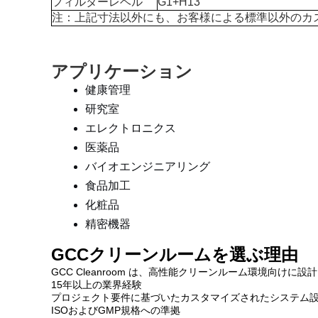
フィルターレベル
G1+H13
注：上記寸法以外にも、お客様による標準以外のカ
アプリケーション
健康管理
研究室
エレクトロニクス
医薬品
バイオエンジニアリング
食品加工
化粧品
精密機器
GCCクリーンルームを選ぶ理由
GCC Cleanroom は、高性能クリーンルーム環境向け
15年以上の業界経験
プロジェクト要件に基づいたカスタマイズされたシステム
ISOおよびGMP規格への準拠