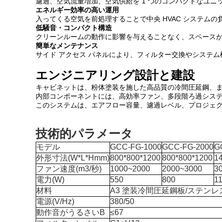
濾過、空気流量増加、空気供給を 1 つのコンパクトなユ
エネルギー効率の高い運用
入ってくる空気を前処理することで中央 HVAC システム
低騒音・コンパクト構造
クリーンルームの動作に影響を与えることなく、スペース
簡単なメンテナンス
サイド アクセス パネルにより、フィルター交換やシステ
エンジニアリング設計と建設
キャビネットは、粉体塗装を施した高品質の冷間圧延鋼、
内部コンポーネントには、高効率ファン、多段階ろ過シス
このシステムは、エアフロー容量、濾過レベル、プロジェ
技術的パラメータ
モデル
GCC-FG-1000
GCC-FG-2000
G
外形寸法(W*L*Hmm)
800*800*1200
800*800*1200
1
ファン速度(m3/秒)
1000~2000
2000~3000
3
電力(W)
550
800
1
材料
A3 塗装冷間圧延鋼板/ステンレ
電源(V/Hz)
380/50
動作音がうるさいB
≤67