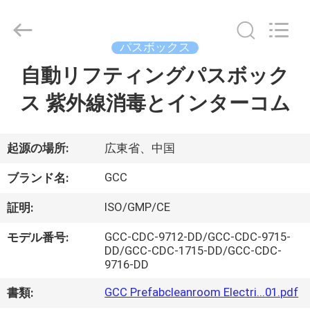
ム
supplier.
Copyright
©
パスボックス
2021
-
2026
自動リフティングパスボック
家
Guangzhou
Cleanroom
Construction
ス 紫外線消毒とインターコム
へ
Co.,
Ltd..
All
Rights
Reserved.
製
起源の場所:
広東省、中国
品
GCC
ブランド名:
ISO/GMP/CE
証明:
ビ
GCC-CDC-9712-DD/GCC-CDC-9715-
モデル番号:
デ
DD/GCC-CDC-1715-DD/GCC-CDC-
9716-DD
オ
GCC Prefabcleanroom Electri...01.pdf
書類: