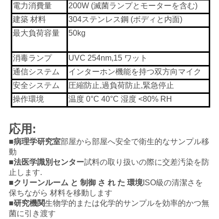
電力消費量
200W (滅菌ランプとモーターを含む)
建築 材料
304ステンレス鋼 (ボディと内面)
見
最大負荷容量
50kg
積
消毒ランプ
UVC 254nm,15 ワット
も
通信システム
インターホン機能を持つ双方向マイク
安全システム
圧縮防止,過負荷防止,緊急停止
り
操作環境
温度 0°C 40°C 湿度 <80% RH
を
依
応用:
■
病理学研究室
部屋から部屋へ安全で衛生的なサンプル移
頼
動
■
法医学識別センター
試料の取り扱いの際に交差汚染を防
止します.
SITEMAP
■
クリーンルーム と 制御 さ れ た 環境
ISO級の清潔さを
保ちながら 材料を移動します
■
研究機関
生物学的または化学的サンプルを効率的かつ無
プ
菌に引き渡す