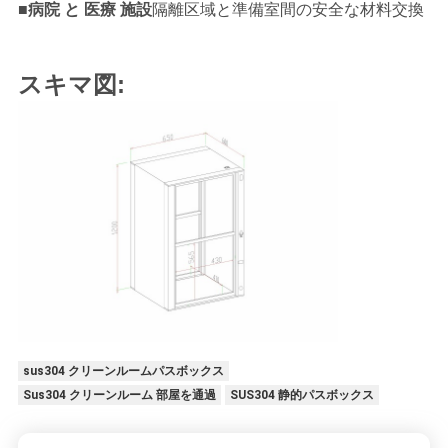
■
病院 と 医療 施設
隔離区域と準備室間の安全な材料交換
ラ
イ
スキマ図:
バ
シ
ー
ポ
リ
シ
ー
sus304 クリーンルームパスボックス
Sus304 クリーンルーム 部屋を通過
SUS304 静的パスボックス