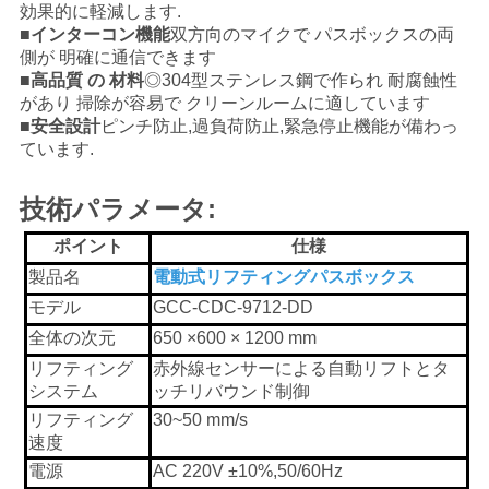
効果的に軽減します.
く
■
インターコン機能
双方向のマイクで パスボックスの両
側が 明確に通信できます
だ
■
高品質 の 材料
◎304型ステンレス鋼で作られ 耐腐蝕性
があり 掃除が容易で クリーンルームに適しています
さ
■
安全設計
ピンチ防止,過負荷防止,緊急停止機能が備わっ
い
ています.
技術パラメータ:
ニ
ポイント
仕様
ュ
製品名
電動式リフティングパスボックス
モデル
GCC-CDC-9712-DD
ー
全体の次元
65
0 ×
60
0 × 1200 mm
ス
リフティング
赤外線センサーによる自動リフトとタ
システム
ッチリバウンド制御
リフティング
30~50 mm/s
事
速度
電源
AC 220V ±10%,50/60Hz
件