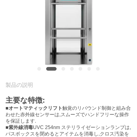
場
ツ
ア
ー
品
質
管
製品の説明
理
主要な特徴:
■
オートマティックリフト
触覚のリバウンド制御と組み合
わせた赤外線センサーは,スムーズでハンドフリーな操作
連
を保証します.
■
紫外線消毒
UVC 254nm ステリライゼーションランプは,
絡
パスボックスを閉めるとアイテムを消毒し,クロス汚染を