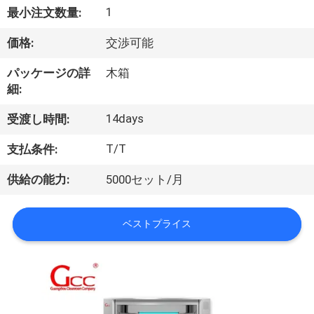
1
最小注文数量:
わ
価格:
交渉可能
た
し
パッケージの詳
木箱
細:
た
14days
受渡し時間:
ち
T/T
支払条件:
に
供給の能力:
5000セット/月
つ
い
ベストプライス
て
工