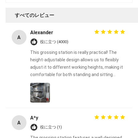
すべてのレビュー
Alexander
A
役に立つ (4000)
This grossing station is really practical! The
height-adjustable design allows us to flexibly
adjust it to different working heights, making it
comfortable for both standing and sitting
operations, greatly reducing operator fatigue.
The tabletop is sturdy and durable, and the
material is easy to clean, making it perfect for
frequent use in our laboratory. The overall
design is well-thought-out, easy to operate, and
A*y
simple to install. Highly recommended for
A
laboratories or production environments that
役に立つ (1)
require an efficient and safe working platform!
The grossing station features a well-designed