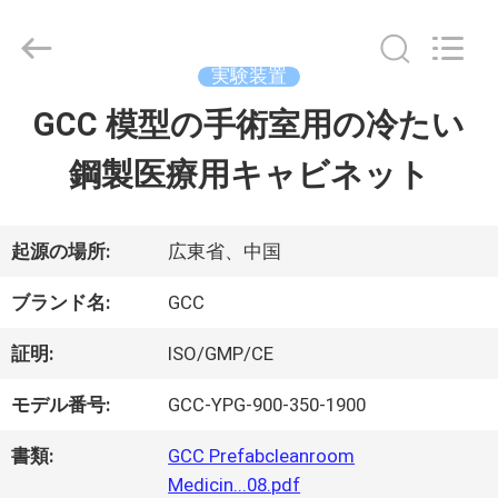
ー
ム
supplier.
Copyright
実験装置
©
2021
GCC 模型の手術室用の冷たい
家
-
2026
Guangzhou
鋼製医療用キャビネット
へ
Cleanroom
Construction
Co.,
Ltd..
製
起源の場所:
広東省、中国
All
Rights
Reserved.
品
ブランド名:
GCC
証明:
ISO/GMP/CE
ビ
モデル番号:
GCC-YPG-900-350-1900
デ
書類:
GCC Prefabcleanroom
オ
Medicin...08.pdf