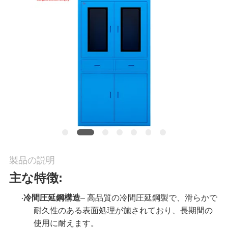
工
場
ツ
ア
ー
品
製品の説明
主な特徴:
質
冷間圧延鋼構造
– 高品質の冷間圧延鋼製で、滑らかで
·
管
耐久性のある表面処理が施されており、長期間の
理
使用に耐えます。