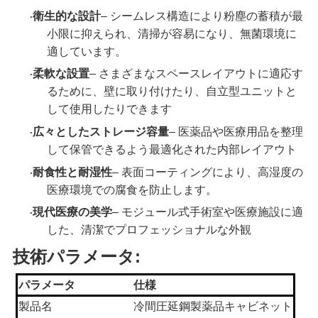
衛生的な設計
– シームレス構造により粉塵の蓄積が最
·
小限に抑えられ、清掃が容易になり、無菌環境に
連
適しています。
柔軟な設置
– さまざまなスペースレイアウトに適応す
·
絡
るために、壁に取り付けたり、自立型ユニットと
く
して使用したりできます
広々としたストレージ容量
– 医薬品や医療用品を整理
·
だ
して保管できるよう最適化された内部レイアウト
耐食性と耐湿性
– 表面コーティングにより、高湿度の
さ
·
医療環境での腐食を防止します。
い
現代医療の美学
– モジュール式手術室や医療施設に適
·
した、清潔でプロフェッショナルな外観
技術パラメータ:
ニ
パラメータ
仕様
ュ
製品名
冷間圧延鋼製薬品キャビネット