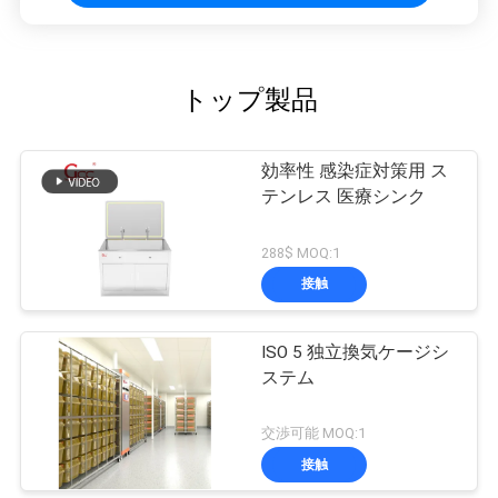
トップ製品
効率性 感染症対策用 ス
テンレス 医療シンク
288$ MOQ:1
接触
ISO 5 独立換気ケージシ
ステム
交渉可能 MOQ:1
接触