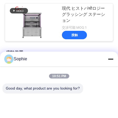
現代 ヒストパथोロジー
グラッシング ステーシ
ョン
交渉可能 MOQ:1
接触
実験装置
Sophie
自動清掃 無臭 304 ステンレス鋼 負圧解剖テーブル
10:51 PM
効果的な自動制御産業用靴クリーニング機
Good day, what product are you looking for?
強力な220V原子吸収機 ラボ機器と分析用
人気カテゴリ
すべて