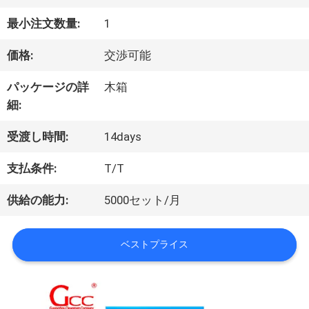
最小注文数量:
1
わ
価格:
交渉可能
た
パッケージの詳
木箱
し
細:
た
受渡し時間:
14days
ち
支払条件:
T/T
に
供給の能力:
5000セット/月
つ
ベストプライス
い
て