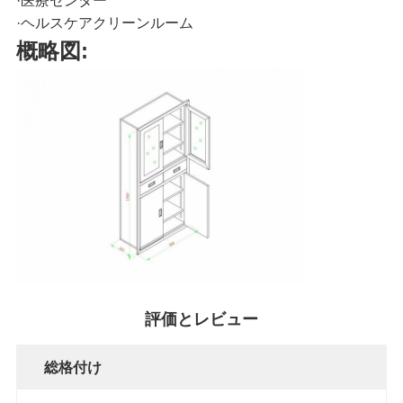
·
医療センター
依
·
ヘルスケアクリーンルーム
概略図:
頼
SITEMAP
プ
ラ
イ
バ
評価とレビュー
シ
総格付け