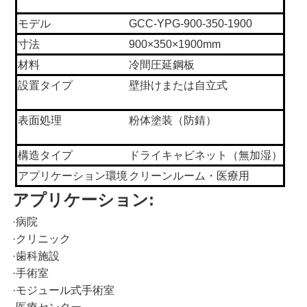
ー
モデル
GCC-YPG-900-350-1900
ス
寸法
900×350×1900mm
材料
冷間圧延鋼板
設置タイプ
壁掛けまたは自立式
事
件
表面処理
粉体塗装（防錆）
構造タイプ
ドライキャビネット（無加湿）
見
アプリケーション環境
クリーンルーム・医療用
アプリケーション:
積
·
病院
も
·
クリニック
·
歯科施設
り
·
手術室
·
モジュール式手術室
を