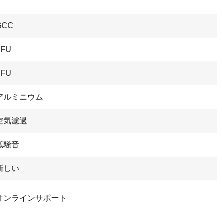
GCC
FFU
FFU
アルミニウム
空気濾過
低騒音
新しい
オンラインサポート