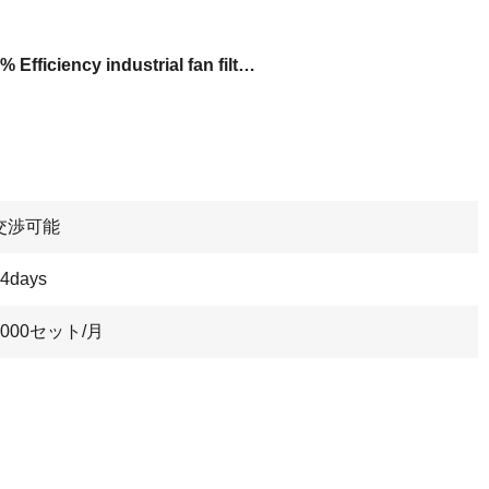
99.99% Efficiency industrial fan filters
交渉可能
4days
5000セット/月