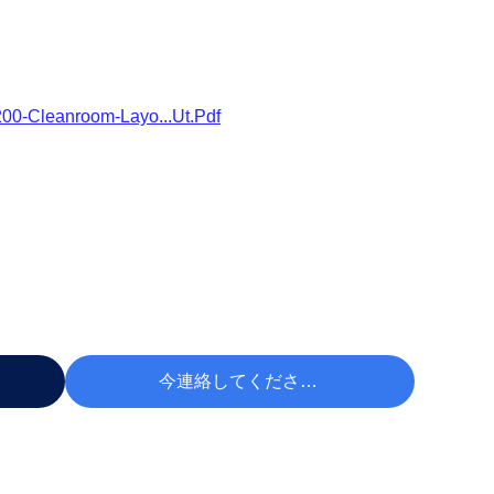
0-Cleanroom-Layo...ut.pdf
今連絡してください