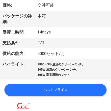
価格:
交渉可能
わ
た
パッケージの詳
木箱
細:
し
14days
受渡し時間:
た
T/T
支払条件:
ち
供給の能力:
5000セット/月
に
,
ハイライト:
つ
1800m3/h 層流のクリーンベンチ
,
405W 層流のクリーンベンチ
い
405W 垂直層流のフット
て
ベストプライス
工