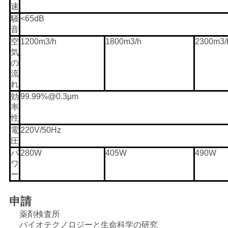
速
騒
<65dB
音
空
1200m3/h
1800m3/h
2300m3/
気
の
流
れ
効
99.99%@0.3μm
率
性
電
220V/50Hz
圧
パ
280W
405W
490W
ワ
ー
申請
薬剤検査所
バイオテクノロジーと生命科学の研究