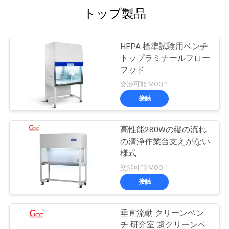
トップ製品
HEPA 標準試験用ベンチ
トップラミナールフロー
フッド
交渉可能 MOQ:1
接触
高性能280Wの縦の流れ
の清浄作業台支えがない
様式
交渉可能 MOQ:1
接触
垂直流動 クリーンベン
チ 研究室 超クリーンベ