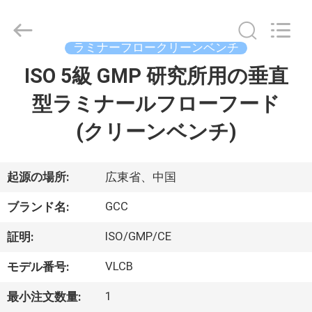
ム
supplier.
Copyright
©
ラミナーフロークリーンベンチ
2021
-
2026
ISO 5級 GMP 研究所用の垂直
家
Guangzhou
Cleanroom
Construction
型ラミナールフローフード
へ
Co.,
Ltd..
All
(クリーンベンチ)
Rights
Reserved.
製
品
起源の場所:
広東省、中国
GCC
ブランド名:
ビ
ISO/GMP/CE
証明:
デ
VLCB
モデル番号:
オ
1
最小注文数量: