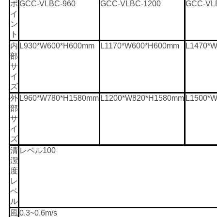
ポ
GCC-VLBC-960
GCC-VLBC-1200
GCC-VL
ラ
イ
ン
イ
ト
内
L930*W600*H600mm
L1170*W600*H600mm
L1470*
バ
部
サ
シ
イ
ズ
ー
外
L960*W780*H1580mm
L1200*W820*H1580mm
L1500*
ポ
部
サ
リ
イ
ズ
シ
清
レベル100
潔
ー
度
レ
ベ
ル
風
0.3~0.6m/s