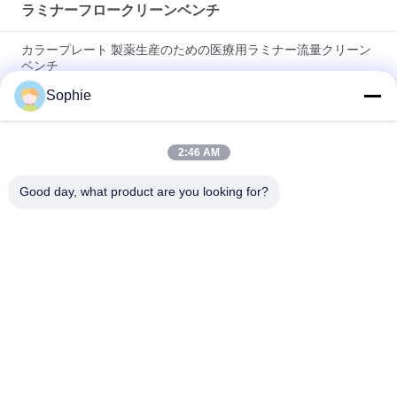
ラミナーフロークリーンベンチ
カラープレート 製薬生産のための医療用ラミナー流量クリーン
ベンチ
Sophie
CE認定ステンレス鋼 AC220V 電子組立のためのラミナールフロ
ー クリーンベンチ
2:46 AM
99.99% 効率 280W 縦流量 クリーンベンチ フリースタンドスタ
イル
Good day, what product are you looking for?
人気カテゴリ
すべて
プリファブクリーニ
エアシャワー
ングルーム
ファンのフィルター 
パスボックス
ユニット
下流ブース
エアフィルター