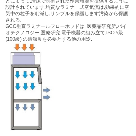
とによって,清潔で制御された作業環境を提供するように
く
設計されています.均質なラミナー式空気流は,効果的に空
気中の粒子を削減し,サンプルを保護します汚染から保護
だ
される.
GCC垂直ラミナールフローホッドは, 医薬品研究所,バイ
さ
オテクノロジー,医療研究,電子機器の組み立て,ISO 5級
(100級) の清潔度を必要とする他の用途.
い
ニ
ュ
ー
ス
事
件