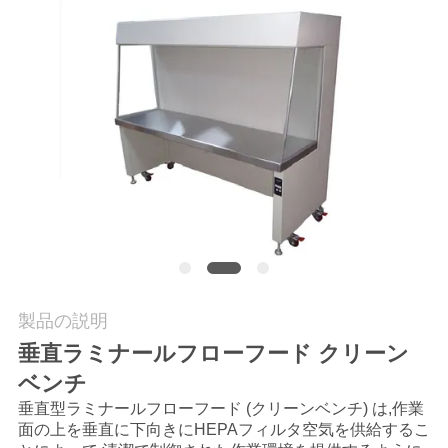
場
ツ
ア
ー
品
質
管
理
製品の説明
垂直ラミナールフローフード クリーン
ベンチ
連
垂直型ラミナールフローフード (クリーンベンチ) は,作業
絡
面の上を垂直に下向きにHEPAフィルタ空気を供給するこ