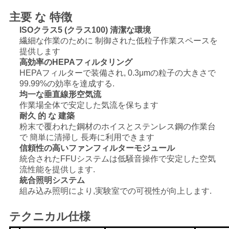
主要 な 特徴
見
ISOクラス5 (クラス100) 清潔な環境
繊細な作業のために 制御された低粒子作業スペースを
積
提供します
高効率のHEPAフィルタリング
も
HEPAフィルターで装備され, 0.3μmの粒子の大きさで
99.99%の効率を達成する.
り
均一な垂直線形空気流
作業場全体で安定した気流を保ちます
を
耐久 的 な 建築
粉末で覆われた鋼材のホイスとステンレス鋼の作業台
依
で 簡単に清掃し 長寿に利用できます
信頼性の高いファンフィルターモジュール
頼
統合されたFFUシステムは低騒音操作で安定した空気
流性能を提供します.
統合照明システム
SITEMAP
組み込み照明により,実験室での可視性が向上します.
テクニカル仕様
プ