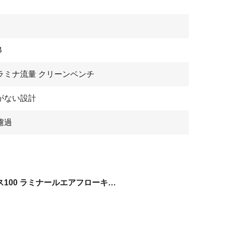
B
ラミナ流量 クリーンベンチ
がない設計
濾過
クラス100 ラミナールエアフローキャビネット