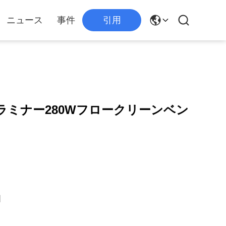
ニュース
事件
引用
ラミナー280Wフロークリーンベン
国