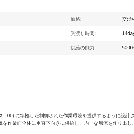
価格:
交渉
受渡し時間:
14da
供給の能力:
500
クラス 100) に準拠した制御された作業環境を提供するように設
た空気を作業面全体に垂直下向きに供給し、均一な層流を作り出