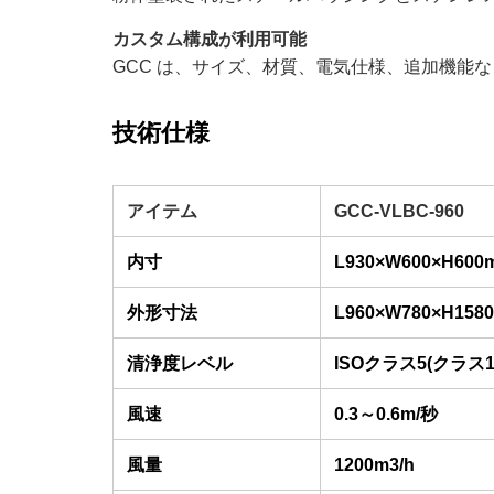
カスタム構成が利用可能
GCC は、サイズ、材質、電気仕様、追加機能
技術仕様
アイテム
GCC-VLBC-960
内寸
L930×W600×H600
外形寸法
L960×W780×H158
清浄度レベル
ISOクラス5(クラス1
風速
0.3～0.6m/秒
風量
1200m3/h