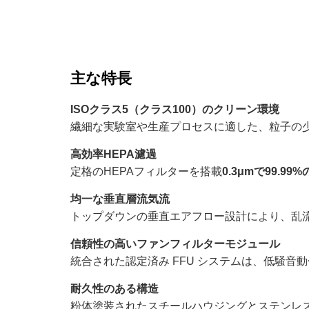
主な特長
ISOクラス5（クラス100）のクリーン環境
繊細な実験室や生産プロセスに適した、粒子の
高効率HEPA濾過
定格のHEPAフィルターを搭載
0.3μmで99.99
均一な垂直層流気流
トップダウンの垂直エアフロー設計により、乱
信頼性の高いファンフィルターモジュール
統合された認定済み FFU システムは、低騒
耐久性のある構造
粉体塗装されたスチールハウジングとステンレ