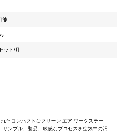
可能
ys
0セット/月
計されたコンパクトなクリーン エア ワークステー
し、サンプル、製品、敏感なプロセスを空気中の汚