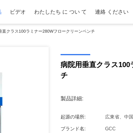
品
ビデオ
わたしたち に つい て
連絡 ください
垂直クラス100ラミナー280Wフロークリーンベンチ
病院用垂直クラス100
チ
製品詳細:
起源の場所:
広東省、中
ブランド名:
GCC