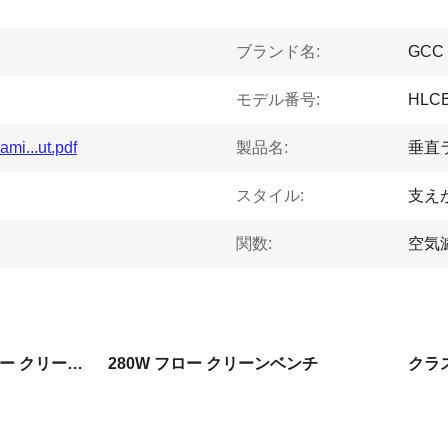
ブランド名:
GCC
モデル番号:
HLC
mi...ut.pdf
製品名:
垂直
スタイル:
支え
関数:
空気
クラス100 ラミナールフロー クリーンベンチ
280W フロー クリーンベンチ